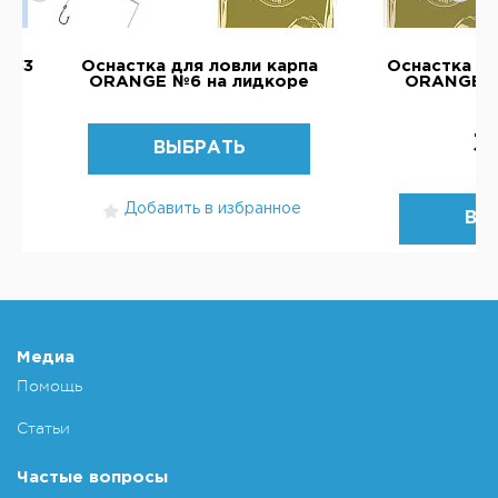
0,33
Оснастка для ловли карпа
Оснастка дл
ORANGE №6 на лидкоре
ORANGE №
3
ВЫБРАТЬ
Добавить в избранное
ВЫ
Добавит
Медиа
Помощь
Статьи
Частые вопросы