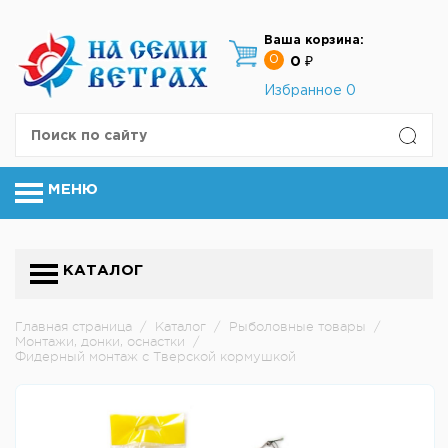
Ваша корзина:
0
0 ₽
Избранное
0
МЕНЮ
КАТАЛОГ
Главная страница
/
Каталог
/
Рыболовные товары
/
Монтажи, донки, оснастки
/
Фидерный монтаж с Тверской кормушкой