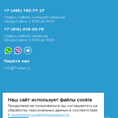
+7 (495) 763-77-27
График работы интернет-магазина:
Каждый день: с 9:00 до 19:00
+7 (916) 019-93-79
График работы магазина:
Каждый день: с 9:00 до 19:00
Пишите нам
info@7veter.ru
Copyright 2011-2026 © 7veter.ru
Интернет-магазин "На Семи Ветрах". Все права
Наш сайт использует файлы cookie
защищены.
Продолжая им пользоваться, вы соглашаетесь на
Информация не является публичной офертой, которая
обработку персональных данных в соответствии
определяется
с
политикой конфиденциальности
.
положениями Статьи 437 ГК РФ.
Политика конфиденциальности.