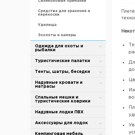
Силиконовые приманки
Средства для хранения и
Плетё
переноски
технол
Удилища
Некот
Эхолоты и камеры
Те
Одежда для охоты и
рыбалки
ра
Зимняя одежда
Туристические палатки
Дл
до
Защита от дождя и ветра
Alpika
Тенты, шатры, беседки
Цв
Термобелье
BTrace
Туристические тенты-шатры
Надувные кровати и
матрасы
Из
Обувь для охоты и рыбалки
MirCamping
Сушилки для рыбы
Надувные матрасы
во
Спальные мешки и
туристические коврики
Термоноски, стельки
Totem
Палатки для душа-туалета
Насосы
Пл
Спальные мешки
Надувные лодки ПВХ
Tramp
Торговые палатки
уд
Аксессуары
Cамонадувающийся коврик
Аксессуары для палаток и
Аксессуары для лодок
Палатки для кухни
Ув
тентов
ус
Коврики туристические
Тенты
Весла и лопасти
Кемпинговая мебель