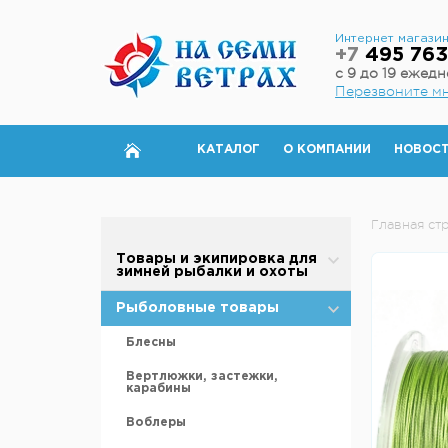
Интернет магази
+7
495 763
с 9 до 19 ежед
Перезвоните м
КАТАЛОГ
О КОМПАНИИ
НОВОС
Главная ст
Товары и экипировка для
зимней рыбалки и охоты
Палатки для зимней рыбалки
Рыболовные товары
Полы для зимней палатки
Блесны
Аксессуары для палаток
Вертлюжки, застежки,
карабины
Дровяные печи
Воблеры
Теплообменники