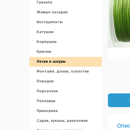
Грузила
Аккумуляторы
Живые насадки
Ледобуры и шнеки
Инструменты
Ножи для ледобура
Катушки
Зимние ящики
Кормушки
Санки рыбацкие
Крючки
Охотничьи лыжи
Лески и шнуры
Аксессуары для зимней
рыбалки
Монтажи, донки, оснастки
Поводки
Подсачеки
Поплавки
Прикормка
Садки, куканы, раколовки
Опи