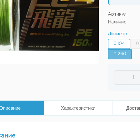
Артикул:
Наличие:
Диаметр:
0.104
0
0.260
-
Описание
Характеристики
Доста
сание