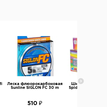
i
Леска флюорокарбоновая
Шнур плетеный 
Sunline SIGLON FC 30 m
Spider X4 multicol
510 ₽
750 ₽