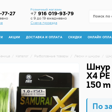
н
Розничный магазин
-77-27
+7
916 019-93-79
невно
с 9 до 19 ежедневно
не
Схема проезда
ТИ
АКЦИИ
ДОСТАВКА И ОПЛАТА
СКИДКИ
ОНЛАЙН ОПЛА
раница
/
Каталог
/
Рыболовные товары
/
Лески и шнуры
/
Шну
Шнур 
X4 PE 
150 m
По з