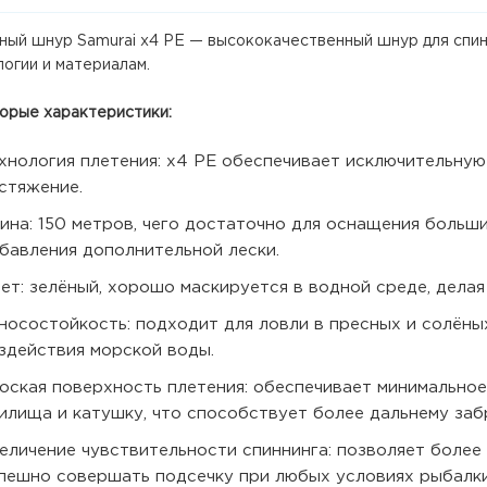
ный шнур Samurai x4 PE — высококачественный шнур для спин
огии и материалам.
орые характеристики:
хнология плетения: x4 PE обеспечивает исключительную
стяжение.
ина: 150 метров, чего достаточно для оснащения больш
бавления дополнительной лески.
ет: зелёный, хорошо маскируется в водной среде, дела
носостойкость: подходит для ловли в пресных и солёны
здействия морской воды.
оская поверхность плетения: обеспечивает минимально
илища и катушку, что способствует более дальнему заб
еличение чувствительности спиннинга: позволяет более
пешно совершать подсечку при любых условиях рыбалки