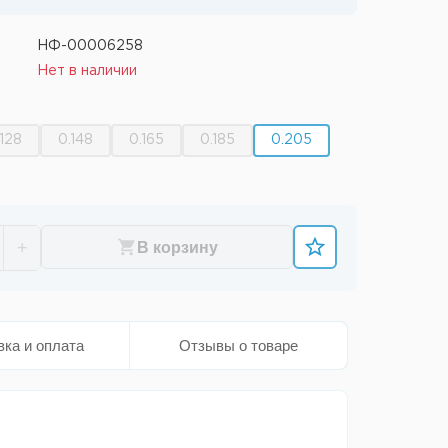
НФ-00006258
Нет в наличии
.128
0.148
0.165
0.185
0.205
+
В корзину
вка и оплата
Отзывы о товаре