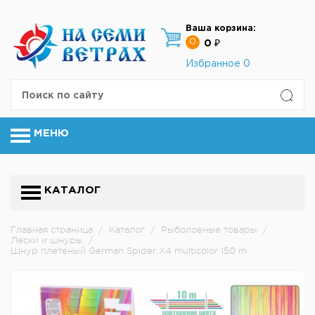
Ваша корзина:
0
0 ₽
Избранное
0
МЕНЮ
КАТАЛОГ
Главная страница
/
Каталог
/
Рыболовные товары
/
Лески и шнуры
/
Шнур плетеный German Spider X4 multicolor 150 m