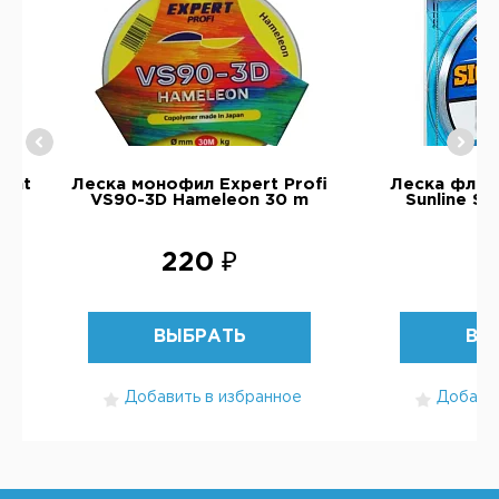
ight
Леска монофил Expert Profi
Леска флю
VS90-3D Hameleon 30 m
Sunline S
220 ₽
5
ВЫБРАТЬ
ВЫ
Добавить в избранное
Добавит