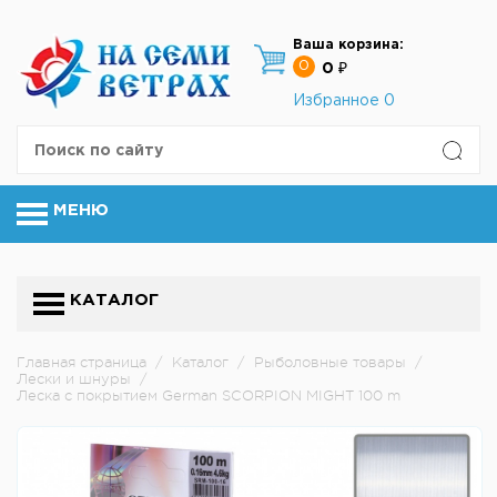
Ваша корзина:
0
0 ₽
Избранное
0
МЕНЮ
КАТАЛОГ
Главная страница
/
Каталог
/
Рыболовные товары
/
Лески и шнуры
/
Леска с покрытием German SCORPION MIGHT 100 m