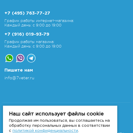
+7 (495) 763-77-27
График работы интернет-магазина:
Каждый день: с 9:00 до 19:00
+7 (916) 019-93-79
График работы магазина:
Каждый день: с 9:00 до 19:00
Пишите нам
info@7veter.ru
Copyright 2011-2026 © 7veter.ru
Интернет-магазин "На Семи Ветрах". Все права
Наш сайт использует файлы cookie
защищены.
Продолжая им пользоваться, вы соглашаетесь на
Информация не является публичной офертой, которая
обработку персональных данных в соответствии
определяется
с
политикой конфиденциальности
.