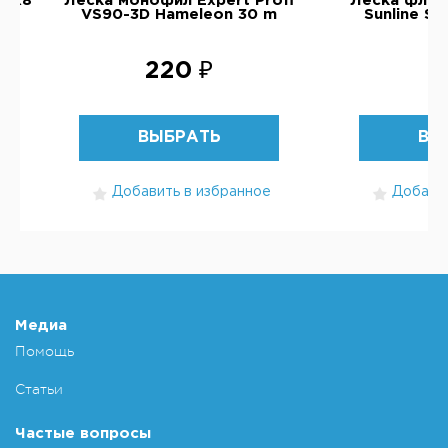
d X8
Леска монофил Expert Profi
Леска флю
VS90-3D Hameleon 30 m
Sunline S
220 ₽
5
ВЫБРАТЬ
ВЫ
Добавить в избранное
Добавит
Медиа
Помощь
Статьи
Частые вопросы