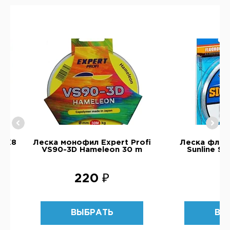
d X8
Леска монофил Expert Profi
Леска флю
VS90-3D Hameleon 30 m
Sunline S
220 ₽
5
ВЫБРАТЬ
ВЫ