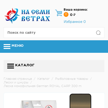
Ваша корзина:
0
0 ₽
Избранное
0
МЕНЮ
КАТАЛОГ
Главная страница
/
Каталог
/
Рыболовные товары
/
Лески и шнуры
/
Леска монофильная German ROYAL CARP 300 m