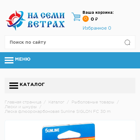
Ваша корзина:
0
0 ₽
Избранное
0
МЕНЮ
КАТАЛОГ
Главная страница
/
Каталог
/
Рыболовные товары
/
Лески и шнуры
/
Леска флюорокарбоновая Sunline SIGLON FC 30 m