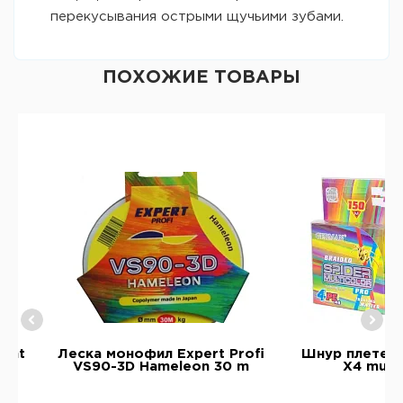
перекусывания острыми щучьими зубами.
ПОХОЖИЕ ТОВАРЫ
ight
Леска монофил Expert Profi
Шнур плетены
VS90-3D Hameleon 30 m
X4 multi