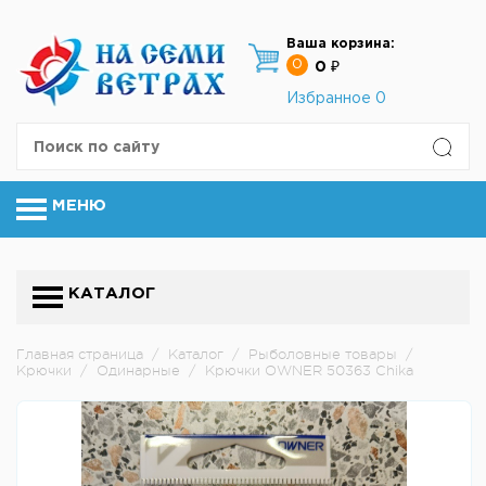
Ваша корзина:
0
0 ₽
Избранное
0
МЕНЮ
КАТАЛОГ
Главная страница
/
Каталог
/
Рыболовные товары
/
Крючки
/
Одинарные
/
Крючки OWNER 50363 Chika