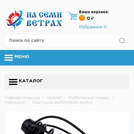
Ваша корзина:
0
0 ₽
Избранное
0
МЕНЮ
КАТАЛОГ
Главная страница
/
Каталог
/
Рыболовные товары
/
Кормушки
/
Кормушка рыболовная Арбуз