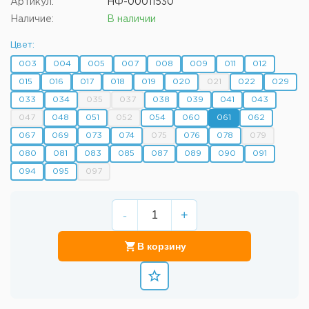
Артикул:
НФ-00011530
Наличие:
В наличии
Цвет:
003
004
005
007
008
009
011
012
015
016
017
018
019
020
021
022
029
033
034
035
037
038
039
041
043
047
048
051
052
054
060
061
062
067
069
073
074
075
076
078
079
080
081
083
085
087
089
090
091
094
095
097
-
+
В корзину