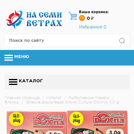
Ваша корзина:
0
0 ₽
Избранное
0
МЕНЮ
КАТАЛОГ
Главная страница
/
Каталог
/
Рыболовные товары
/
Блесны
/
Блесна форелевая Grows Culture DOXNA 3.0 g