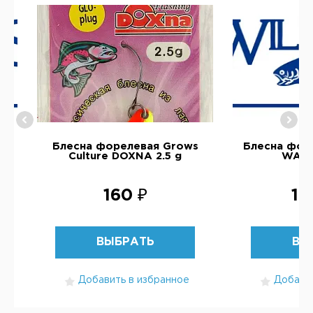
ms
Блесна форелевая Grows
Блесна форе
Culture DOXNA 2.5 g
WABL
160 ₽
1 
ВЫБРАТЬ
ВЫ
Добавить в избранное
Добавит