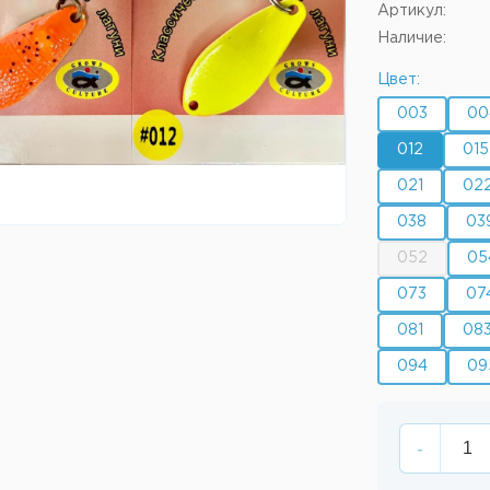
Артикул:
Наличие:
Цвет:
003
00
012
015
021
02
038
03
052
05
073
07
081
08
094
09
-