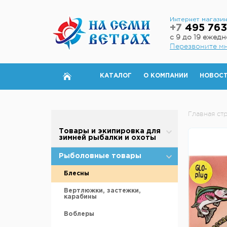
Интернет магази
+7
495 763
с 9 до 19 ежед
Перезвоните м
КАТАЛОГ
О КОМПАНИИ
НОВОС
Главная ст
Товары и экипировка для
зимней рыбалки и охоты
Палатки для зимней рыбалки
Рыболовные товары
Полы для зимней палатки
Блесны
Аксессуары для палаток
Вертлюжки, застежки,
карабины
Дровяные печи
Воблеры
Теплообменники