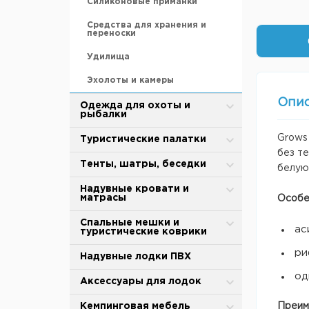
Силиконовые приманки
Средства для хранения и
переноски
Удилища
Эхолоты и камеры
Опи
Одежда для охоты и
рыбалки
Grows
Зимняя одежда
Туристические палатки
без те
Защита от дождя и ветра
Alpika
Тенты, шатры, беседки
белую
Термобелье
BTrace
Туристические тенты-шатры
Надувные кровати и
матрасы
Особе
Обувь для охоты и рыбалки
MirCamping
Сушилки для рыбы
Надувные матрасы
Спальные мешки и
ас
туристические коврики
Термоноски, стельки
Totem
Палатки для душа-туалета
Насосы
ри
Спальные мешки
Надувные лодки ПВХ
Tramp
Торговые палатки
Аксессуары
од
Cамонадувающийся коврик
Аксессуары для палаток и
Аксессуары для лодок
Палатки для кухни
тентов
Коврики туристические
Тенты
Весла и лопасти
Кемпинговая мебель
Преим