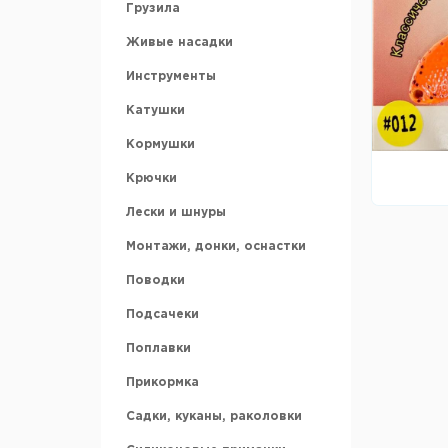
Грузила
Аккумуляторы
Живые насадки
Ледобуры и шнеки
Инструменты
Ножи для ледобура
Катушки
Зимние ящики
Кормушки
Санки рыбацкие
Крючки
Охотничьи лыжи
Лески и шнуры
Аксессуары для зимней
рыбалки
Монтажи, донки, оснастки
Поводки
Подсачеки
Поплавки
Прикормка
Садки, куканы, раколовки