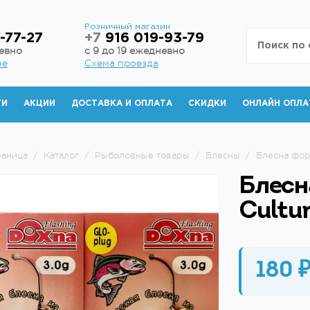
н
Розничный магазин
-77-27
+7
916 019-93-79
невно
с 9 до 19 ежедневно
не
Схема проезда
ТИ
АКЦИИ
ДОСТАВКА И ОПЛАТА
СКИДКИ
ОНЛАЙН ОПЛА
раница
/
Каталог
/
Рыболовные товары
/
Блесны
/
Блесна фор
Блесн
Cultu
180 