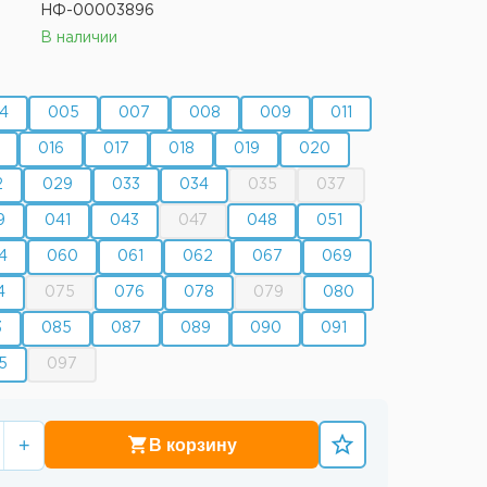
НФ-00003896
В наличии
4
005
007
008
009
011
016
017
018
019
020
2
029
033
034
035
037
9
041
043
047
048
051
4
060
061
062
067
069
4
075
076
078
079
080
3
085
087
089
090
091
5
097
+
В корзину