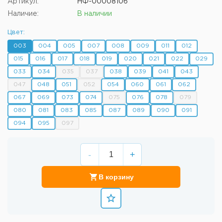
Артикул:
НФ-00008106
Наличие:
В наличии
Цвет:
003
004
005
007
008
009
011
012
015
016
017
018
019
020
021
022
029
033
034
035
037
038
039
041
043
047
048
051
052
054
060
061
062
067
069
073
074
075
076
078
079
080
081
083
085
087
089
090
091
094
095
097
-
+
В корзину