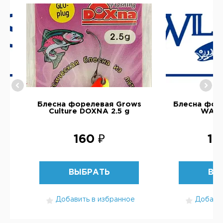
ms
Блесна форелевая Grows
Блесна форе
Culture DOXNA 2.5 g
WABL
160 ₽
1 
ВЫБРАТЬ
ВЫ
Добавить в избранное
Добавит