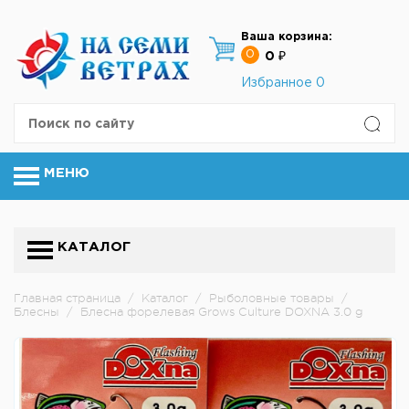
Ваша корзина:
0
0 ₽
Избранное
0
МЕНЮ
КАТАЛОГ
Главная страница
/
Каталог
/
Рыболовные товары
/
Блесны
/
Блесна форелевая Grows Culture DOXNA 3.0 g