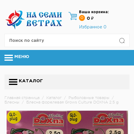
Ваша корзина:
0
0 ₽
Избранное
0
МЕНЮ
КАТАЛОГ
Главная страница
/
Каталог
/
Рыболовные товары
/
Блесны
/
Блесна форелевая Grows Culture DOXNA 2.5 g