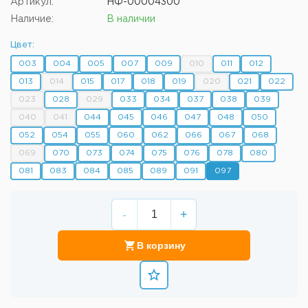
Артикул:
НФ-00004300
Наличие:
В наличии
Цвет:
003
004
005
007
009
010
011
012
013
014
015
017
018
019
020
021
022
023
028
029
033
034
037
038
039
040
041
044
045
046
047
048
050
052
054
055
060
062
066
067
068
069
070
073
074
075
076
078
080
081
083
084
085
089
091
097
-
+
В корзину