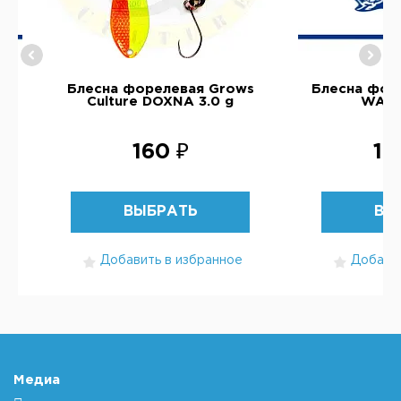
ms
Блесна форелевая Grows
Блесна форе
Culture DOXNA 3.0 g
WABL
160 ₽
1 
ВЫБРАТЬ
ВЫ
Добавить в избранное
Добавит
Медиа