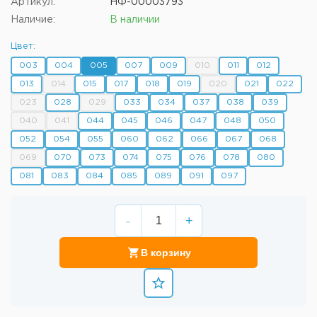
Артикул:
НФ-00003793
Наличие:
В наличии
Цвет:
003
004
005
007
009
010
011
012
013
014
015
017
018
019
020
021
022
023
028
029
033
034
037
038
039
040
041
044
045
046
047
048
050
052
054
055
060
062
066
067
068
069
070
073
074
075
076
078
080
081
083
084
085
089
091
097
-
+
В корзину