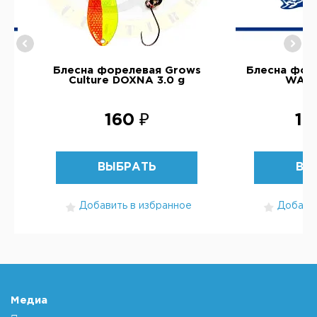
ms
Блесна форелевая Grows
Блесна форе
Culture DOXNA 3.0 g
WABL
160 ₽
1 
ВЫБРАТЬ
ВЫ
Добавить в избранное
Добавит
Медиа