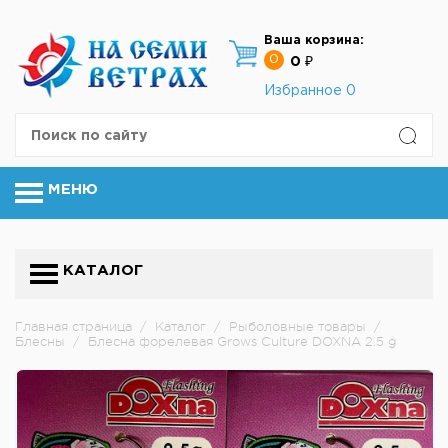
Ваша корзина:
0
0 ₽
Избранное
0
МЕНЮ
КАТАЛОГ
Главная страница
/
Каталог
/
Рыболовные товары
/
Блесны
/
Блесна форелевая Grows Culture DOXNA 2.5 g