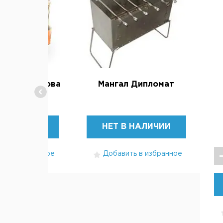
Прочее
резовые дрова
Мангал Дипломат
rill (10 кг)
В НАЛИЧИИ
НЕТ В НАЛИЧИИ
ть в избранное
Добавить в избранное