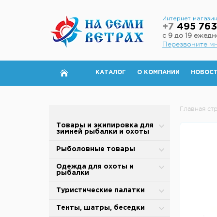
Интернет магази
+7
495 763
с 9 до 19 ежед
Перезвоните м
КАТАЛОГ
О КОМПАНИИ
НОВОС
Главная ст
Товары и экипировка для
зимней рыбалки и охоты
Палатки для зимней рыбалки
Рыболовные товары
Полы для зимней палатки
Блесны
Одежда для охоты и
рыбалки
Аксессуары для палаток
Вертлюжки, застежки,
карабины
Зимняя одежда
Туристические палатки
Дровяные печи
Воблеры
Защита от дождя и ветра
Alpika
Тенты, шатры, беседки
Теплообменники