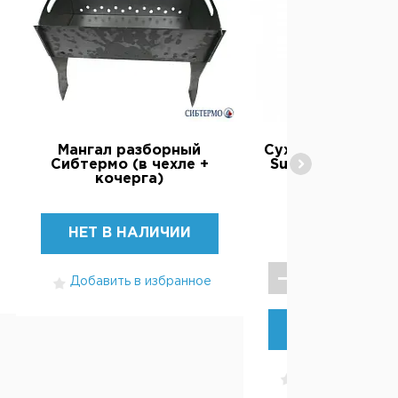
Мангал разборный
Сухие березовые
Сибтермо (в чехле +
SuperGrill (сетка
кочерга)
600 ₽
НЕТ В НАЛИЧИИ
Добавить в избранное
КУПИТЬ
Добавить в изб