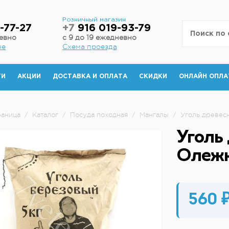
н
Розничный магазин
-77-27
+7
916 019-93-79
невно
с 9 до 19 ежедневно
не
Схема проезда
ТИ
АКЦИИ
ДОСТАВКА И ОПЛАТА
СКИДКИ
ОНЛАЙН ОПЛА
раница
/
Каталог
/
Посуда походная
/
Мангалы
/
Уголь древесн
Уголь 
Олежк
560 