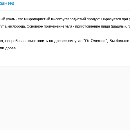
сание
ый уголь - это микропористый высокоуглеродистый продукт. Образуется при 
тупа кислорода.
Основное применение угля - приготовление пищи (шашлык, гри
з, попробовав приготовить на древесном угле "От Олежки!", Вы больше
ли дрова.