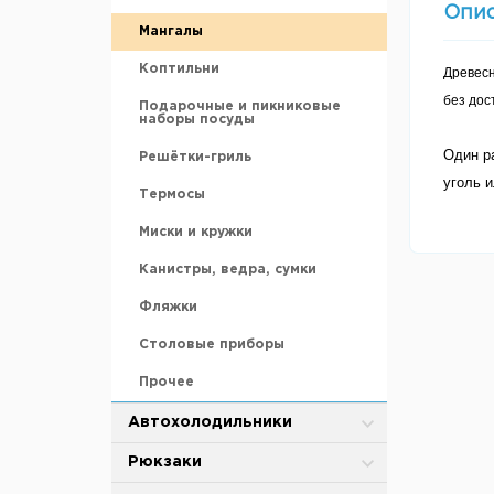
Мебель для рыбалки
Силиконовые приманки
Опи
Транцевые колеса
Газовые баллоны и жидкое
Мангалы
Средства для хранения и
топливо
переноски
Якоря
Коптильни
Древесн
Аксессуары и запасные части
Удилища
без дос
Подарочные и пикниковые
Сухое горючее
наборы посуды
Эхолоты и камеры
Один ра
Решётки-гриль
уголь и
Термосы
Миски и кружки
Канистры, ведра, сумки
Фляжки
Столовые приборы
Прочее
Автохолодильники
Автохолодильники
Рюкзаки