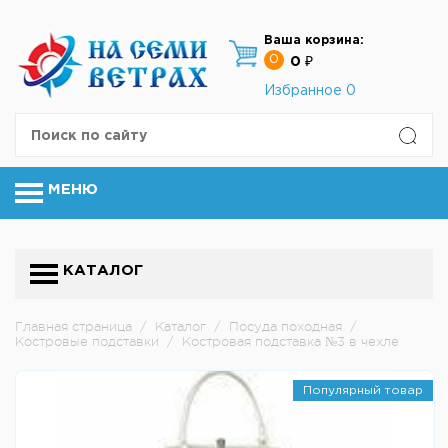
Ваша корзина:
0
0 ₽
Избранное
0
МЕНЮ
КАТАЛОГ
Главная страница
/
Каталог
/
Посуда походная
/
Костровые подставки
/
Костровая подставка №3 в чехле
Популярный товар