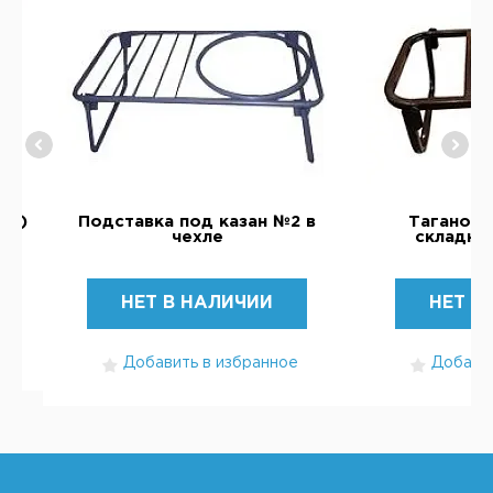
ra)
Подставка под казан №2 в
Таганок 
чехле
складны
НЕТ В НАЛИЧИИ
НЕТ В
Добавить в избранное
Добавит