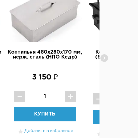
ю
Коптильня 480х280х170 мм,
Коптильня Сиб
нерж. сталь (НПО Кедр)
(большая) с во
затвором
3 150 ₽
4 130 ₽
КУПИТЬ
КУПИТЬ
Добавить в избранное
Добавить в изб