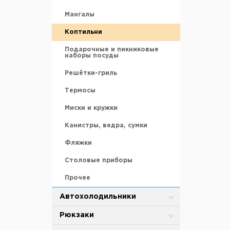
Мебель для рыбалки
Силиконовые приманки
Транцевые колеса
Газовые баллоны и жидкое
Мангалы
Средства для хранения и
топливо
переноски
Якоря
Коптильни
Аксессуары и запасные части
Удилища
Подарочные и пикниковые
Сухое горючее
наборы посуды
Эхолоты и камеры
Решётки-гриль
Термосы
Миски и кружки
Канистры, ведра, сумки
Фляжки
Столовые приборы
Прочее
Автохолодильники
Автохолодильники
Рюкзаки