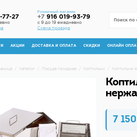
н
Розничный магазин
-77-27
+7
916 019-93-79
невно
с 9 до 19 ежедневно
не
Схема проезда
ТИ
АКЦИИ
ДОСТАВКА И ОПЛАТА
СКИДКИ
ОНЛАЙН ОПЛА
раница
/
Каталог
/
Посуда походная
/
Коптильни
/
Коптильня 4
Копти
нержа
7 150