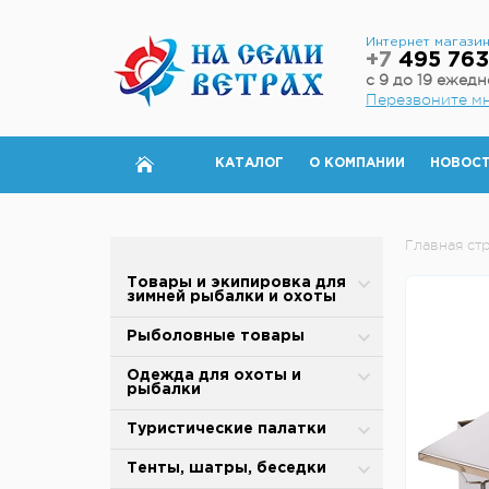
Интернет магази
+7
495 763
с 9 до 19 ежед
Перезвоните м
КАТАЛОГ
О КОМПАНИИ
НОВОС
Главная ст
Товары и экипировка для
зимней рыбалки и охоты
Палатки для зимней рыбалки
Рыболовные товары
Полы для зимней палатки
Блесны
Одежда для охоты и
рыбалки
Аксессуары для палаток
Вертлюжки, застежки,
карабины
Зимняя одежда
Туристические палатки
Дровяные печи
Воблеры
Защита от дождя и ветра
Alpika
Тенты, шатры, беседки
Теплообменники