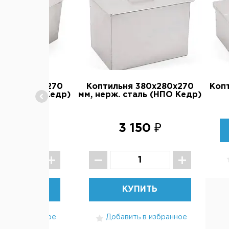
Прочее
я 480х280х270
Коптильня 380х280х270
Копт
таль (НПО Кедр)
мм, нерж. сталь (НПО Кедр)
570 ₽
3 150 ₽
УПИТЬ
КУПИТЬ
ть в избранное
Добавить в избранное