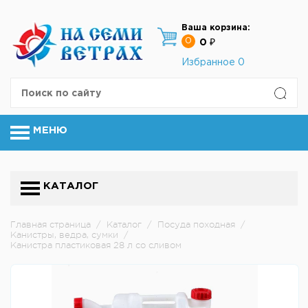
Ваша корзина:
0
0 ₽
Избранное
0
МЕНЮ
КАТАЛОГ
Главная страница
/
Каталог
/
Посуда походная
/
Канистры, ведра, сумки
/
Канистра пластиковая 28 л со сливом