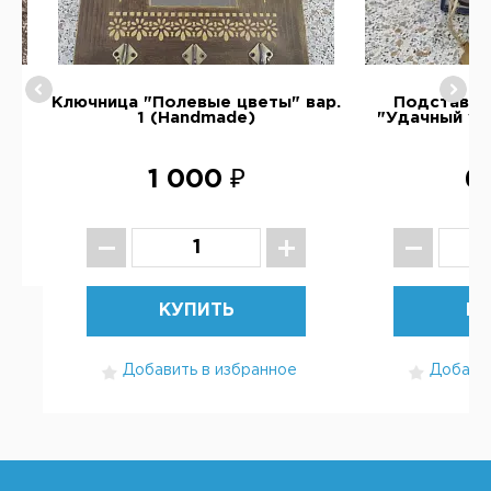
о
Ключница "Полевые цветы" вар.
Подставка
1 (Handmade)
"Удачный ул
1 000 ₽
6
КУПИТЬ
КУ
Добавить в избранное
Добавит