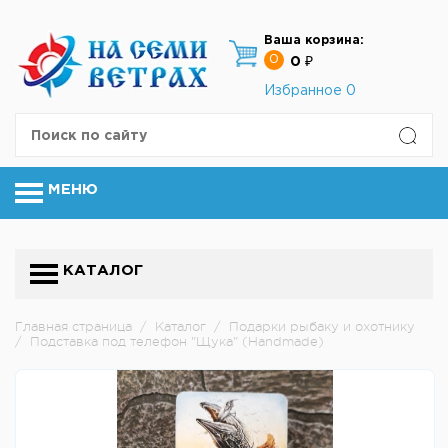
Ваша корзина:
0
0 ₽
Избранное
0
МЕНЮ
КАТАЛОГ
Главная страница
/
Каталог
/
Подарки рыбаку и охотнику
/
Подставка под телефон "Щука" (Handmade)