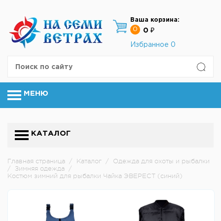
Ваша корзина:
0
0 ₽
Избранное
0
МЕНЮ
КАТАЛОГ
Главная страница
/
Каталог
/
Одежда для охоты и рыбалки
/
Зимняя одежда
/
Костюм зимний для рыбалки Чайка ЭВЕРЕСТ (синий)