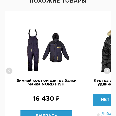
ПОХОЖИЕ ТОВАРЫ
ки
Зимний костюм для рыбалки
Куртка зи
Чайка NORD FISH
удлинен
16 430 ₽
НЕТ В
Добавит