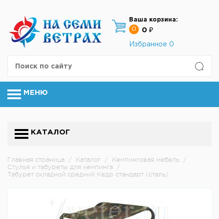
Ваша корзина:
0
0 ₽
Избранное
0
МЕНЮ
КАТАЛОГ
Главная страница
/
Каталог
/
Кемпинговая мебель
/
Стулья и табуреты для кемпинга
/
Табурет складной средний Кедр стандарт (сталь)