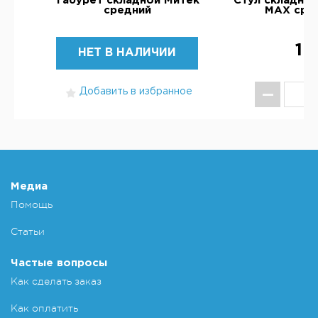
ал
Табурет складной Митек
Стул складной
средний
МАХ сред
1 
НЕТ В НАЛИЧИИ
Добавить в избранное
КУ
Добавит
Медиа
Помощь
Статьи
Частые вопросы
Как сделать заказ
Как оплатить