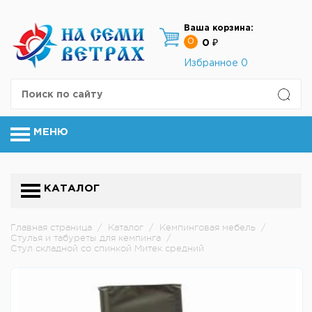
Ваша корзина:
0
0 ₽
Избранное
0
МЕНЮ
КАТАЛОГ
Главная страница
/
Каталог
/
Кемпинговая мебель
/
Стулья и табуреты для кемпинга
/
Стул складной со спинкой Митек средний