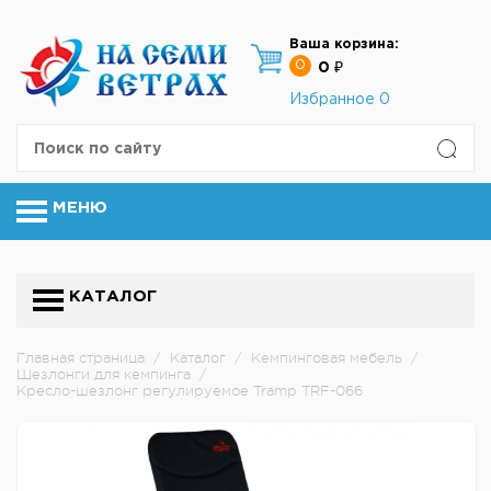
Ваша корзина:
0
0 ₽
Избранное
0
МЕНЮ
КАТАЛОГ
Главная страница
/
Каталог
/
Кемпинговая мебель
/
Шезлонги для кемпинга
/
Кресло-шезлонг регулируемое Tramp TRF-066