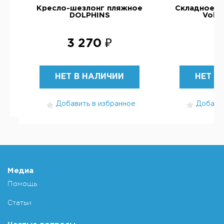
Кресло-шезлонг пляжное
Складное к
DOLPHINS
Volni
3 270 ₽
НЕТ В НАЛИЧИИ
НЕТ В
Добавить в избранное
Добавит
Медиа
Помощь
Статьи