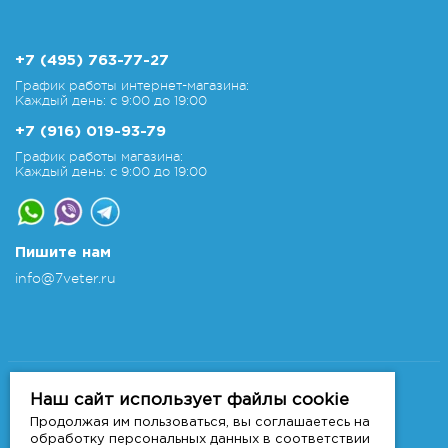
+7 (495) 763-77-27
График работы интернет-магазина:
Каждый день: с 9:00 до 19:00
+7 (916) 019-93-79
График работы магазина:
Каждый день: с 9:00 до 19:00
Пишите нам
info@7veter.ru
Copyright 2011-2026 © 7veter.ru
Интернет-магазин "На Семи Ветрах". Все права
Наш сайт использует файлы cookie
защищены.
Продолжая им пользоваться, вы соглашаетесь на
Информация не является публичной офертой, которая
обработку персональных данных в соответствии