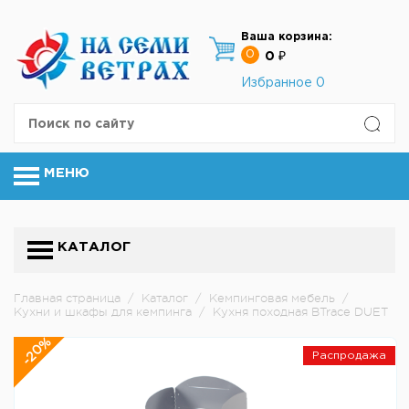
Ваша корзина:
0
0 ₽
Избранное
0
МЕНЮ
КАТАЛОГ
Главная страница
/
Каталог
/
Кемпинговая мебель
/
Кухни и шкафы для кемпинга
/
Кухня походная BTrace DUET
-20%
Распродажа