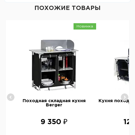
ПОХОЖИЕ ТОВАРЫ
Новинка
IG
Походная складная кухня
Кухня походна
Berger
TR
9 350 ₽
12 