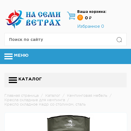
Ваша корзина:
0
0 ₽
Избранное
0
МЕНЮ
КАТАЛОГ
Главная страница
/
Каталог
/
Кемпинговая мебель
/
Кресла складные для кемпинга
/
Кресло складное Кедр со столиком, сталь