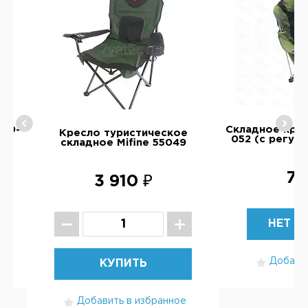
750-
Складное крес
Кресло туристическое
052 (с регул
складное Mifine 55049
7 
3 910 ₽
НЕТ В
Добавит
КУПИТЬ
Добавить в избранное