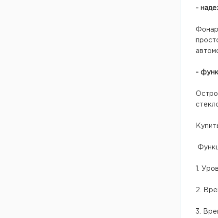
- над
Фонарь
просто
автомо
- фун
Остро
стекл
Купить
Функц
1. Уро
2. Вре
3. Вре