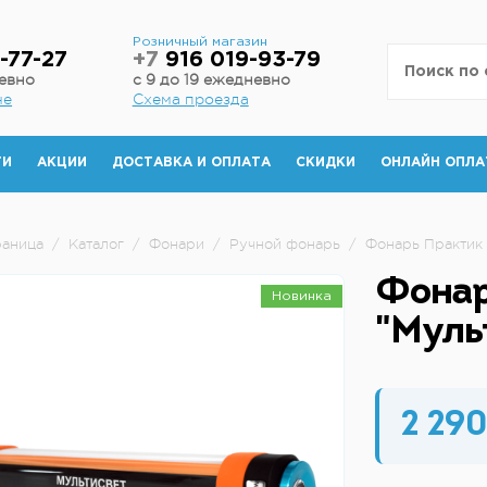
н
Розничный магазин
-77-27
+7
916 019-93-79
невно
с 9 до 19 ежедневно
не
Схема проезда
ТИ
АКЦИИ
ДОСТАВКА И ОПЛАТА
СКИДКИ
ОНЛАЙН ОПЛА
раница
/
Каталог
/
Фонари
/
Ручной фонарь
/
Фонарь Практик 
Фонар
Новинка
"Муль
2 290