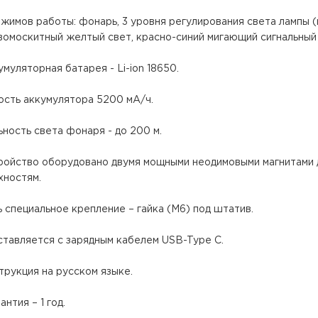
ежимов работы: фонарь, 3 уровня регулирования света лампы (н
вомоскитный желтый свет, красно-синий мигающий сигнальный 
умуляторная батарея - Li-ion 18650.
ость аккумулятора 5200 мА/ч.
ьность света фонаря - до 200 м.
тройство оборудовано двумя мощными неодимовыми магнитами 
хностям.
ь специальное крепление – гайка (М6) под штатив.
ставляется с зарядным кабелем USB-Type C.
струкция на русском языке.
антия – 1 год.