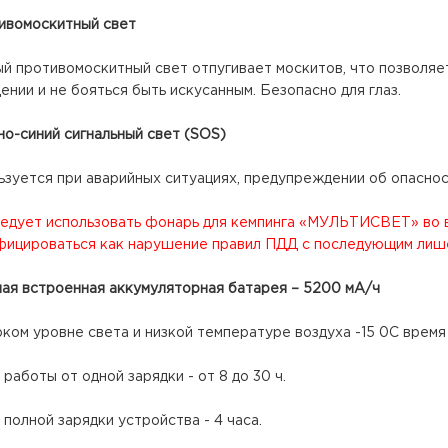
тивомоскитный свет
й противомоскитный свет отпугивает москитов, что позволяет
нии и не бояться быть искусанным. Безопасно для глаз.
но-синий сигнальный свет (SOS)
зуется при аварийных ситуациях, предупреждении об опасност
ледует использовать фонарь для кемпинга «МУЛЬТИСВЕТ» во 
фицироваться как нарушение правил ПДД с последующим лише
ная встроенная аккумуляторная батарея – 5200 мА/ч
ком уровне света и низкой температуре воздуха -15 0С время
работы от одной зарядки - от 8 до 30 ч.
полной зарядки устройства - 4 часа.