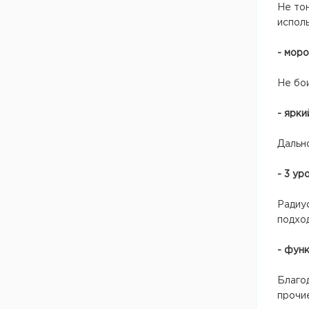
Не то
Средства самообороны
исполь
Аптечки, кошельки,
органайзеры
- мор
Прочее
Не бо
- ярк
Дально
- 3 ур
Радиус
подход
- фун
Благо
прочие