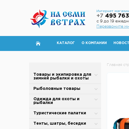
Интернет магази
+7
495 763
с 9 до 19 ежед
Перезвоните м
КАТАЛОГ
О КОМПАНИИ
НОВОС
Главная ст
Товары и экипировка для
зимней рыбалки и охоты
Палатки для зимней рыбалки
Рыболовные товары
Полы для зимней палатки
Блесны
Одежда для охоты и
рыбалки
Аксессуары для палаток
Вертлюжки, застежки,
карабины
Зимняя одежда
Туристические палатки
Дровяные печи
Воблеры
Защита от дождя и ветра
Alpika
Тенты, шатры, беседки
Теплообменники