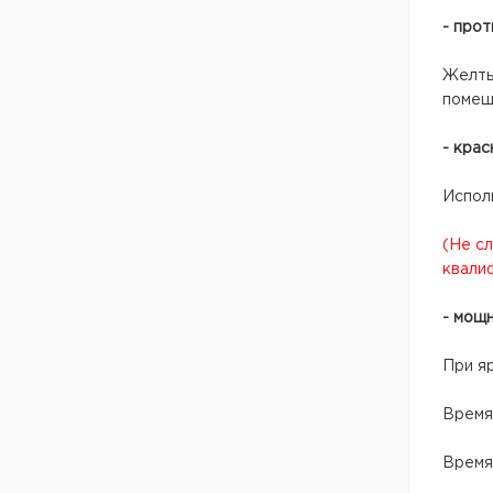
- про
Желты
помеще
- крас
Исполь
(Не с
квали
- мощ
При яр
Время 
Время 