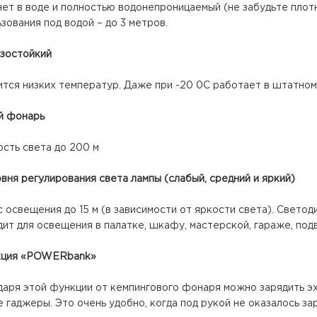
нет в воде и полностью водонепроницаемый (не забудьте плот
зования под водой – до 3 метров.
озостойкий
ится низких температур. Даже при -20 0С работает в штатном
ий фонарь
сть света до 200 м
овня регулирования света лампы (слабый, средний и яркий)
 освещения до 15 м (в зависимости от яркости света). Свето
ит для освещения в палатке, шкафу, мастерской, гараже, подв
кция «POWERbank»
даря этой функции от кемпингового фонаря можно зарядить эх
 гаджеры. Это очень удобно, когда под рукой не оказалось за