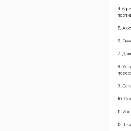
4. 6 р
проти
5. Акк
6. Емк
7. Дал
8. Ус
повер
9. Ест
10. По
11. Ин
12. Гар