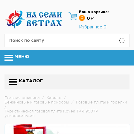
Ваша корзина:
0
0 ₽
Избранное
0
МЕНЮ
КАТАЛОГ
Главная страница
/
Каталог
/
Бензиновые и газовые приборы
/
Газовые плиты и горелки
/
Туристическая газовая плита Kovea TKR-9507Р
универсальная