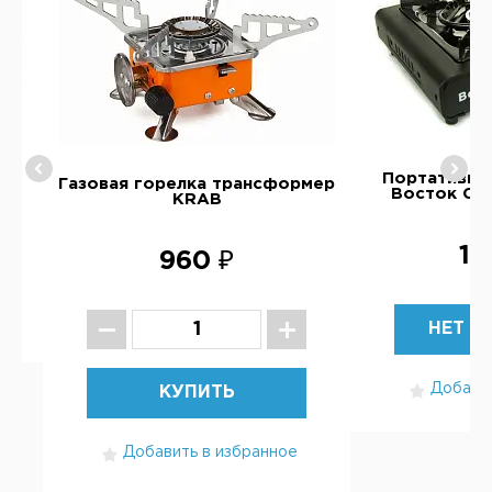
та
Портативная
Газовая горелка трансформер
Восток Сти
KRAB
1 
960 ₽
НЕТ В
Добавит
КУПИТЬ
Добавить в избранное