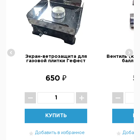
а
Экран-ветрозащита для
Вентиль (кра
газовой плитки Гефест
балло
650 ₽
5
КУПИТЬ
КУ
Добавить в избранное
Добавит