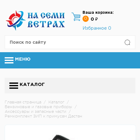
Ваша корзина:
0
0 ₽
Избранное
0
МЕНЮ
КАТАЛОГ
Главная страница
/
Каталог
/
Бензиновые и газовые приборы
/
Аксессуары и запасные части
/
Ремкомплект ЗИП к примусам Дастан