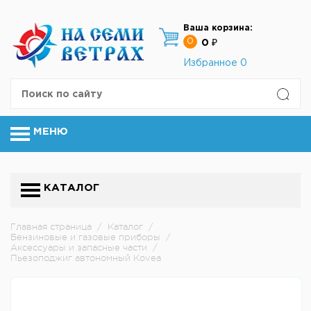
Ваша корзина:
0
0 ₽
Избранное
0
МЕНЮ
КАТАЛОГ
Главная страница
/
Каталог
/
Бензиновые и газовые приборы
/
Аксессуары и запасные части
/
Пьезоподжиг автономный Kovea