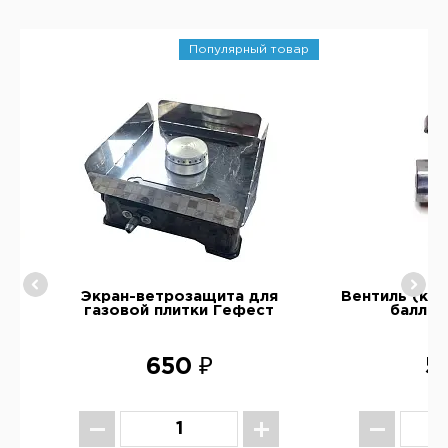
Популярный товар
а
Экран-ветрозащита для
Вентиль (кра
газовой плитки Гефест
балло
650 ₽
5