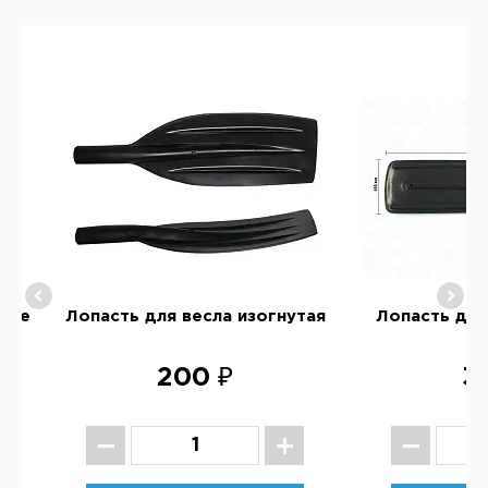
вое
Лопасть для весла изогнутая
Лопасть для
200 ₽
3