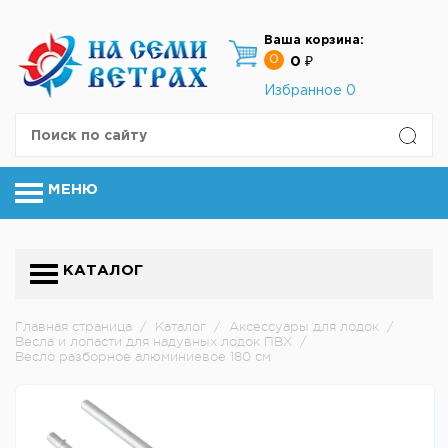
Ваша корзина:
0
0 ₽
Избранное
0
МЕНЮ
КАТАЛОГ
Главная страница
/
Каталог
/
Аксессуары для лодок
/
Весла и лопасти для надувных лодок ПВХ
/
Весло разборное алюминиевое 180 см