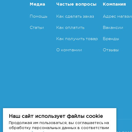
Медиа
Частые вопросы
Компания
Помощь
Как сделать заказ
Адрес магази
Статьи
Как оплатить
Вакансии
Как получить товар
Бренды
О компании
Отзывы
Наш сайт использует файлы cookie
Продолжая им пользоваться, вы соглашаетесь на
Copyright 2011-2026 © 7veter.ru
обработку персональных данных в соответствии