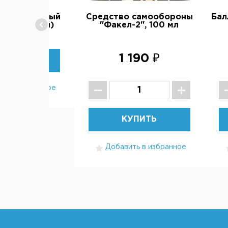
0 мл струйный
Средство самообороны
Бал
 (перцовый)
"Факел-2", 100 мл
1 190 ₽
В НАЛИЧИИ
ть в избранное
КУПИТЬ
Добавить в избранное