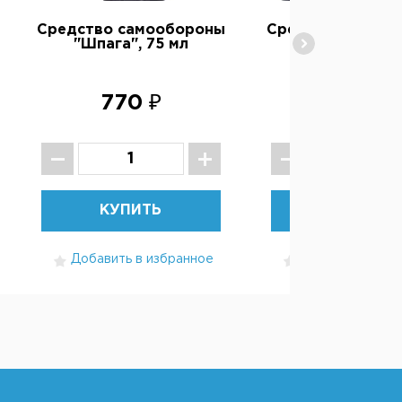
Средство самообороны
Средство самоо
"Шпага", 75 мл
"Шпага", 65 
770 ₽
710 ₽
КУПИТЬ
КУПИТЬ
Добавить в избранное
Добавить в изб