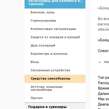
Налобные
Мебель для рыбалки
Силиконовые приманки
Ножи с фиксированным
Аксессуары для кемпинга и
клинком
туризма
Транцевые колеса
Газовые баллоны и жидкое
Мангалы
«Боец
Ручной фонарь
Средства для хранения и
топливо
переноски
Складные ножи
Бинокли, лупы
Якоря
Коптильни
Батарейки
Аксессуары и запасные части
Во вс
Удилища
Филейные ножи
Гермоупаковки
Подарочные и пикниковые
расхо
Сухое горючее
наборы посуды
Эхолоты и камеры
Туристический топор
Кемпинговые сигнализации
обесп
Решётки-гриль
Пилы
Защита от комаров и клещей
«Боец
Термосы
Лопаты
Душ походный
Слезо
Миски и кружки
Точилки
Барометры и компасы
Канистры, ведра, сумки
ма
Весы
Фляжки
Сигнальные устройства
Столовые приборы
Тип р
Средства самообороны
Расход
Прочее
Аптечки, кошельки,
Время
органайзеры
Дально
Прочее
Мах э
Диапа
Подарки и сувениры