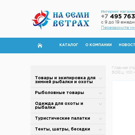
Интернет магази
+7
495 763
с 9 до 19 ежед
Перезвоните м
КАТАЛОГ
О КОМПАНИИ
НОВОС
Главная ст
БОЕЦ, 100 
Товары и экипировка для
зимней рыбалки и охоты
Палатки для зимней рыбалки
Рыболовные товары
Полы для зимней палатки
Блесны
Одежда для охоты и
рыбалки
Аксессуары для палаток
Вертлюжки, застежки,
карабины
Зимняя одежда
Туристические палатки
Дровяные печи
Воблеры
Защита от дождя и ветра
Alpika
Тенты, шатры, беседки
Теплообменники