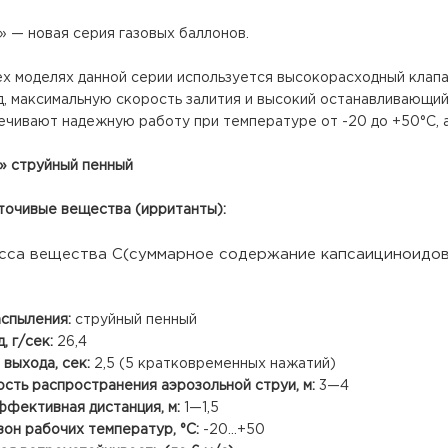
» — новая серия газовых баллонов.
ех моделях данной серии используется высокорасходный клап
д, максимальную скорость залития и высокий останавливающи
ечивают надежную работу при температуре от -20 до +50°С, а
» струйный пенный
точивые вещества (ирританты):
сса вещества C(суммарное содержание капсаициноидов) 
аспыления:
струйный пенный
, г/сек:
26,4
 выхода, сек:
2,5 (5 кратковременных нажатий)
сть распространения аэрозольной струи, м:
3—4
ффективная дистанция, м:
1—1,5
зон рабочих температур, °С:
-20…+50