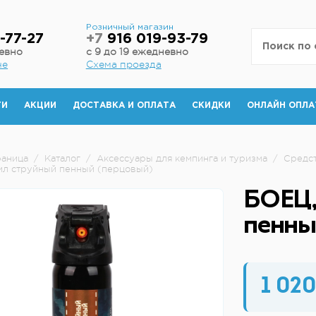
н
Розничный магазин
-77-27
+7
916 019-93-79
невно
с 9 до 19 ежедневно
не
Схема проезда
ТИ
АКЦИИ
ДОСТАВКА И ОПЛАТА
СКИДКИ
ОНЛАЙН ОПЛА
раница
/
Каталог
/
Аксессуары для кемпинга и туризма
/
Средс
мл струйный пенный (перцовый)
БОЕЦ,
пенны
1 020