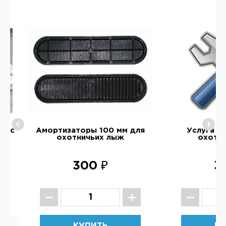
ое с
Амортизаторы 100 мм для
Услуга п
охотничьих лыж
охотн
300 ₽
3