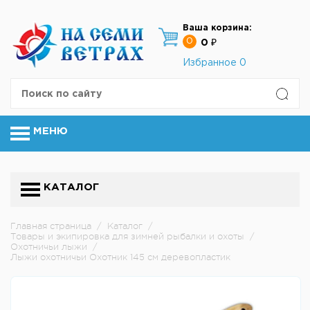
Ваша корзина:
0
0 ₽
Избранное
0
МЕНЮ
КАТАЛОГ
Главная страница
/
Каталог
/
Товары и экипировка для зимней рыбалки и охоты
/
Охотничьи лыжи
/
Лыжи охотничьи Охотник 145 см деревопластик