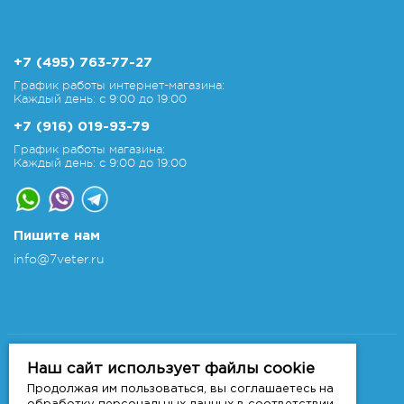
+7 (495) 763-77-27
График работы интернет-магазина:
Каждый день: с 9:00 до 19:00
+7 (916) 019-93-79
График работы магазина:
Каждый день: с 9:00 до 19:00
Пишите нам
info@7veter.ru
Copyright 2011-2026 © 7veter.ru
Интернет-магазин "На Семи Ветрах". Все права
Наш сайт использует файлы cookie
защищены.
Продолжая им пользоваться, вы соглашаетесь на
Информация не является публичной офертой, которая