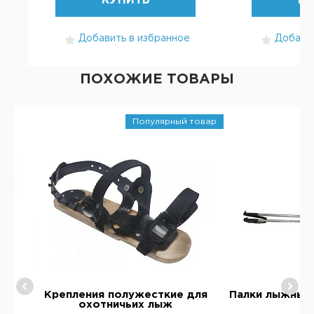
КУПИТЬ
КУ
Добавить в избранное
Добавит
ПОХОЖИЕ ТОВАРЫ
Популярный товар
165
Крепления полужесткие для
Палки лыжные
охотничьих лыж