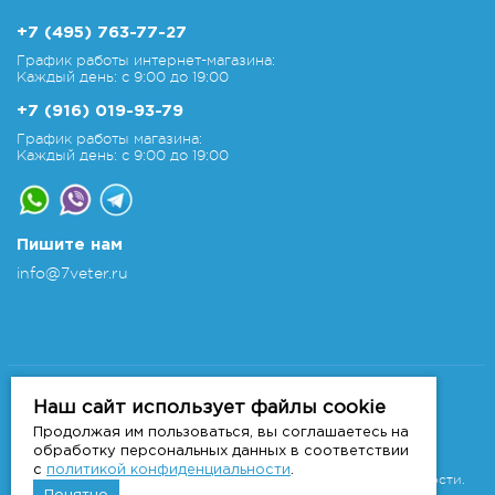
+7 (495) 763-77-27
График работы интернет-магазина:
Каждый день: с 9:00 до 19:00
+7 (916) 019-93-79
График работы магазина:
Каждый день: с 9:00 до 19:00
Пишите нам
info@7veter.ru
Copyright 2011-2026 © 7veter.ru
Интернет-магазин "На Семи Ветрах". Все права
Наш сайт использует файлы cookie
защищены.
Продолжая им пользоваться, вы соглашаетесь на
Информация не является публичной офертой, которая
обработку персональных данных в соответствии
определяется
с
политикой конфиденциальности
.
положениями Статьи 437 ГК РФ.
Политика конфиденциальности.