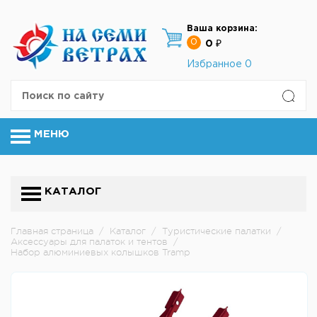
Ваша корзина:
0
0 ₽
Избранное
0
МЕНЮ
КАТАЛОГ
Главная страница
/
Каталог
/
Туристические палатки
/
Аксессуары для палаток и тентов
/
Набор алюминиевых колышков Tramp