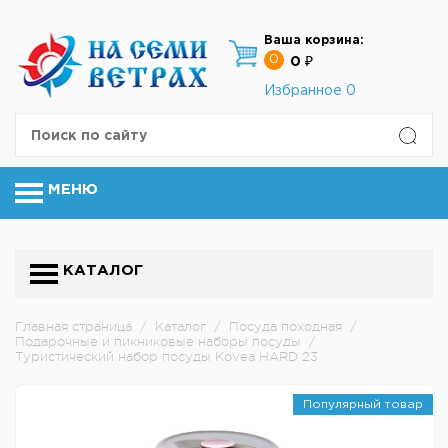
Ваша корзина:
0
0 ₽
Избранное
0
МЕНЮ
КАТАЛОГ
Главная страница
/
Каталог
/
Посуда походная
/
Подарочные и пикниковые наборы посуды
/
Туристический набор посуды Kovea HARD 23
Популярный товар