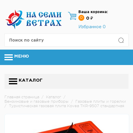
Ваша корзина:
0
0 ₽
Избранное
0
МЕНЮ
КАТАЛОГ
Главная страница
/
Каталог
/
Бензиновые и газовые приборы
/
Газовые плиты и горелки
/
Туристическая газовая плита Kovea TKR-9507 стандартная