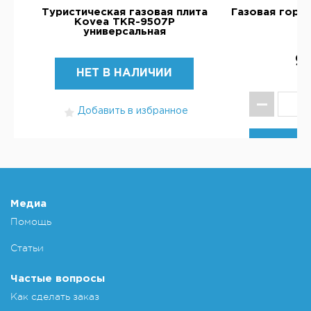
-
Туристическая газовая плита
Газовая горе
Kovea TKR-9507Р
K
универсальная
9
НЕТ В НАЛИЧИИ
Добавить в избранное
КУ
Добавит
Медиа
Помощь
Статьи
Частые вопросы
Как сделать заказ