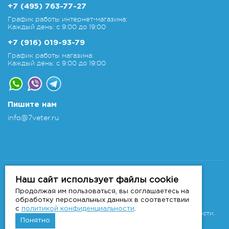
+7 (495) 763-77-27
График работы интернет-магазина:
Каждый день: с 9:00 до 19:00
+7 (916) 019-93-79
График работы магазина:
Каждый день: с 9:00 до 19:00
Пишите нам
info@7veter.ru
Copyright 2011-2026 © 7veter.ru
Интернет-магазин "На Семи Ветрах". Все права
Наш сайт использует файлы cookie
защищены.
Продолжая им пользоваться, вы соглашаетесь на
Информация не является публичной офертой, которая
обработку персональных данных в соответствии
определяется
с
политикой конфиденциальности
.
положениями Статьи 437 ГК РФ.
Политика конфиденциальности.
Понятно