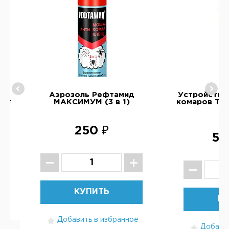
ый
Аэрозоль Рефтамид
Устройство
ler
МАКСИМУМ (3 в 1)
комаров The
O
250 ₽
5 
КУПИТЬ
КУ
Добавить в избранное
Добавит