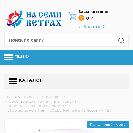
Ваша корзина:
0
0 ₽
Избранное
0
МЕНЮ
КАТАЛОГ
Главная страница
/
Каталог
/
Аксессуары для кемпинга и туризма
/
Средства от клещей и комаров
/
Набор запасной ThermaCELL Refills на 48 часов (4+12)
Популярный товар