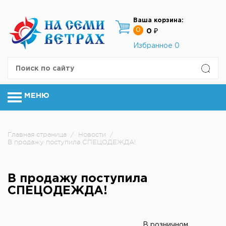
Ваша корзина:
0
0 ₽
Избранное
0
МЕНЮ
Главная страница
/
Новости
/
В продажу поступила СПЕЦОДЕЖДА!
В продажу поступила
СПЕЦОДЕЖДА!
В розничном