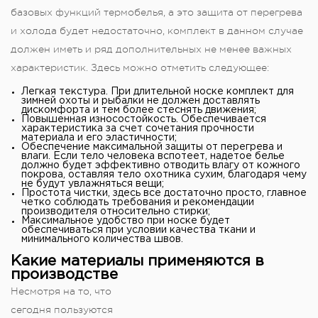
базовых функций термобелья, а это защита от перегрева
и холода будет недостаточно, комплект в данном случае
должен иметь и ряд дополнительных не менее важных
характеристик. Здесь можно отметить следующее:
Легкая текстура. При длительной носке комплект для
зимней охоты и рыбалки не должен доставлять
дискомфорта и тем более стеснять движения;
Повышенная износостойкость. Обеспечивается
характеристика за счет сочетания прочности
материала и его эластичности;
Обеспечение максимальной защиты от перегрева и
влаги. Если тело человека вспотеет, надетое белье
должно будет эффективно отводить влагу от кожного
покрова, оставляя тело охотника сухим, благодаря чему
не будут увлажняться вещи;
Простота чистки, здесь все достаточно просто, главное
четко соблюдать требования и рекомендации
производителя относительно стирки;
Максимальное удобство при носке будет
обеспечиваться при условии качества ткани и
минимального количества швов.
Какие материалы применяются в
производстве
Несмотря на то, что
сегодня пользуются