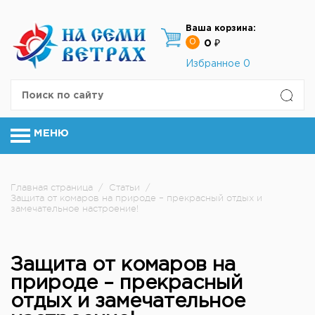
Ваша корзина:
0
0 ₽
Избранное
0
МЕНЮ
Главная страница
/
Статьи
/
Защита от комаров на природе – прекрасный отдых и
замечательное настроение!
Защита от комаров на
природе – прекрасный
отдых и замечательное