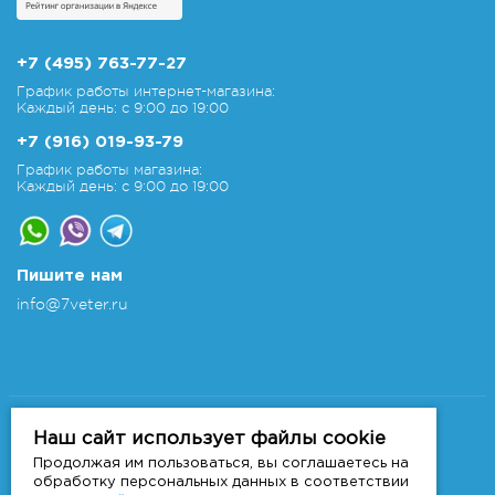
+7 (495) 763-77-27
График работы интернет-магазина:
Каждый день: с 9:00 до 19:00
+7 (916) 019-93-79
График работы магазина:
Каждый день: с 9:00 до 19:00
Пишите нам
info@7veter.ru
Copyright 2011-2026 © 7veter.ru
Интернет-магазин "На Семи Ветрах". Все права
Наш сайт использует файлы cookie
защищены.
Продолжая им пользоваться, вы соглашаетесь на
Информация не является публичной офертой, которая
обработку персональных данных в соответствии