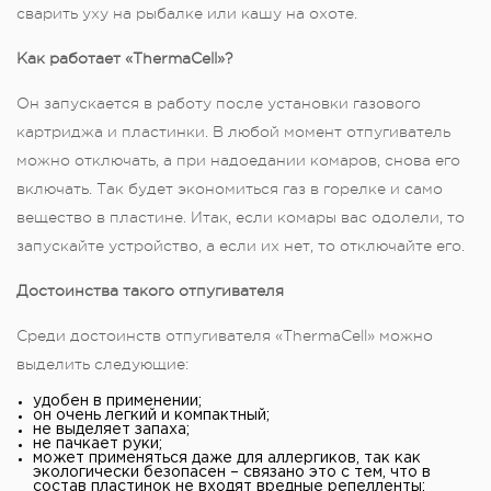
сварить уху на рыбалке или кашу на охоте.
Как работает «ThermaCell»?
Он запускается в работу после установки газового
картриджа и пластинки. В любой момент отпугиватель
можно отключать, а при надоедании комаров, снова его
включать. Так будет экономиться газ в горелке и само
вещество в пластине. Итак, если комары вас одолели, то
запускайте устройство, а если их нет, то отключайте его.
Достоинства такого отпугивателя
Среди достоинств отпугивателя «ThermaCell» можно
выделить следующие:
удобен в применении;
он очень легкий и компактный;
не выделяет запаха;
не пачкает руки;
может применяться даже для аллергиков, так как
экологически безопасен – связано это с тем, что в
состав пластинок не входят вредные репелленты;