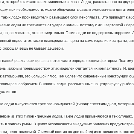
ти, которой отличаются алюминиевые сплавы. Лодка, рассчитанная на двух р
лодку, при необходимости, можно оборудовать самым экономичным двигателем
 таких лодок производители размещают слои пенопласта. Это приводит к аб
евые лодки не трескаются от удара о камень, поэтому с их швартовкой к бере
я, но, согласитесь, это не смертельно. Такие лодки не подвержены коррозии.
енный недостаток такого плавсредства - цена на само изделие и затраты, св
о, хорошая вещь не бывает дешевой.
в нашей реальности цена является часто определяющим фактором. Поэтому 
ены, важным преимуществом этих моделей считается их компактность. И, дейс
к автомобиля, это большой плюс. Тем более что современные конструкции об
своим разнообразием. Бывают и лодки, рассчитанные на целую группу рыбо
уалистов.
е лодки выпускаются трех разновидностей (типов): с жестким дном, моторные
егкие из этих типов - гребные лодки. Такие лодки применяются в тех случаях, 
ть в поисках рыбы. В целях безопасности в надувных баллонах предусмотрен
ески, непотопляемой. Съемный настил на дне (пайол) изготавливается как жес