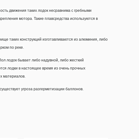
рость движения таких лодок несравнима с гребными
репления мотора. Такие плавсредства используются в
нище таких конструкций изготавливаются из алюминия, либо
рком по реке.
Пол лодок бывает либо надувной, либо жесткий
тся лодки в настоящее время из очень прочных
х материалов.
существует угроза разгерметизации баллонов.