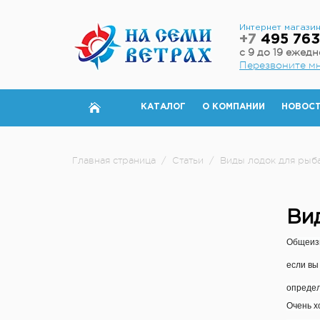
Интернет магази
+7
495 763
с 9 до 19 ежед
Перезвоните м
КАТАЛОГ
О КОМПАНИИ
НОВОС
Главная страница
/
Статьи
/
Виды лодок для рыб
Ви
Общеизв
если вы
определ
Очень х