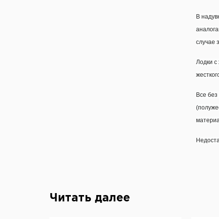
В надув
аналога
случае 
Лодки с
жестког
Все без
(полуже
материа
Недоста
Читать далее