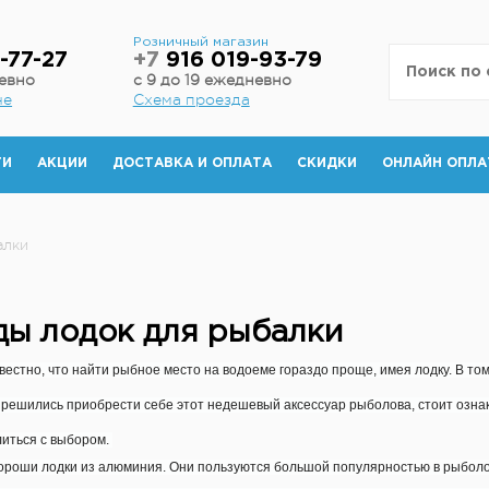
н
Розничный магазин
-77-27
+7
916 019-93-79
невно
с 9 до 19 ежедневно
не
Схема проезда
ТИ
АКЦИИ
ДОСТАВКА И ОПЛАТА
СКИДКИ
ОНЛАЙН ОПЛА
алки
ды лодок для рыбалки
естно, что найти рыбное место на водоеме гораздо проще, имея лодку. В том 
 решились приобрести себе этот недешевый аксессуар рыболова, стоит озна
иться с выбором.
ороши лодки из алюминия. Они пользуются большой популярностью в рыболо