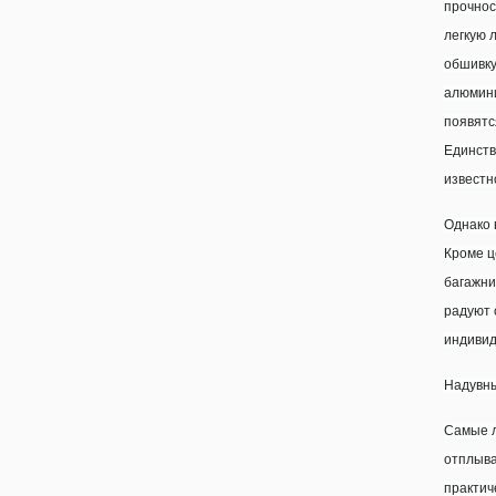
прочнос
легкую 
обшивку
алюмини
появятс
Единств
известн
Однако 
Кроме ц
багажни
радуют 
индивид
Надувны
Самые л
отплыва
практич