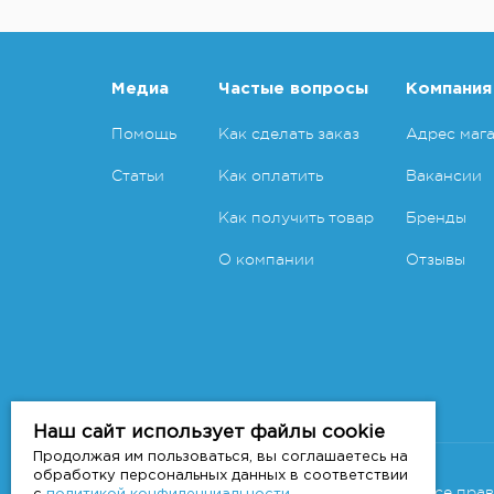
Медиа
Частые вопросы
Компания
Помощь
Как сделать заказ
Адрес маг
Статьи
Как оплатить
Вакансии
Как получить товар
Бренды
О компании
Отзывы
Наш сайт использует файлы cookie
Продолжая им пользоваться, вы соглашаетесь на
Copyright 2011-2026 © 7veter.ru
обработку персональных данных в соответствии
Интернет-магазин "На Семи Ветрах". Все пра