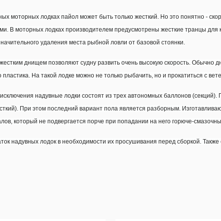
ных моторных лодках пайол может быть только жесткий. Но это понятно - ско
ми. В моторных лодках производителем предусмотрены жесткие транцы для к
значительного удаления места рыбной ловли от базовой стоянки.
 жестким днищем позволяют судну развить очень высокую скорость. Обычно д
о пластика. На такой лодке можно не только рыбачить, но и прокатиться с вете
 исключения надувные лодки состоят из трех автономных баллонов (секций). 
сткий). При этом последний вариант пола является разборным. Изготавливаю
лов, который не подвергается порче при попадании на него горюче-смазочны
ток надувных лодок в необходимости их просушивания перед сборкой. Также 