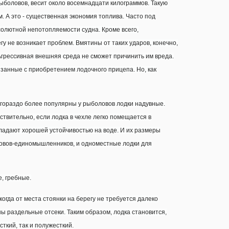
ыболовов, весит около восемнадцати килограммов. Такую
. А это - существенная экономия топлива. Часто под
солютной непотопляемости судна. Кроме всего,
гу не возникает проблем. Вмятины от таких ударов, конечно,
 Агрессивная внешняя среда не сможет причинить им вреда.
язанные с приобретением лодочного прицепа. Но, как
гораздо более популярны у рыболовов лодки надувные.
твительно, если лодка в чехле легко помещается в
ладают хорошей устойчивостью на воде. И их размеры
ловов-единомышленников, и одноместные лодки для
, гребные.
когда от места стоянки на берегу не требуется далеко
ы раздельные отсеки. Таким образом, лодка становится,
ткий, так и полужесткий.