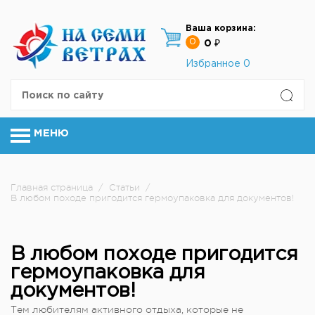
Ваша корзина:
0
0 ₽
Избранное
0
МЕНЮ
Главная страница
/
Статьи
/
В любом походе пригодится гермоупаковка для документов!
В любом походе пригодится
гермоупаковка для
документов!
Тем любителям активного отдыха, которые не