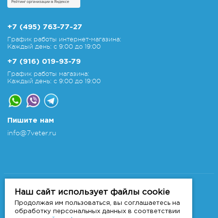
+7 (495) 763-77-27
График работы интернет-магазина:
Каждый день: с 9:00 до 19:00
+7 (916) 019-93-79
График работы магазина:
Каждый день: с 9:00 до 19:00
Пишите нам
info@7veter.ru
Copyright 2011-2026 © 7veter.ru
Интернет-магазин "На Семи Ветрах". Все права
Наш сайт использует файлы cookie
защищены.
Продолжая им пользоваться, вы соглашаетесь на
Информация не является публичной офертой, которая
обработку персональных данных в соответствии
определяется