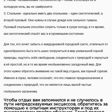
2. Пенка -
незаменимый теплоизолятор – пенка. Используя её в
холодную ночь, вы не замёрзните.
3. Спальник - и
деально иметь два спальника – один синтетический, а
второй пуховый. Они нужны в случае дождя или сильного тумана.
Пуховый спальник способен согреть только в сухую погоду, в то время,
как синтетический спасёт вас и в промокшем состоянии.
Для тех, кто хочет забыть о каждодневной городской суете, отвлечься от
однообразного быта есть шанс погрузиться в мир уникальной горной
природы, ощутить себя свободным, соединиться с природой и окунуться
в её простой, но в то же время необыкновенно загадочный мир. Для
этого нужно обратить внимание на такой вид отдыха, как горный туризм.
Именно в горах, человек осознаёт, что его главное предназначение в
соединении с природой, что он является лишь малой частью
глобального организма.
Чтобы отдых вам запомнился и не случилось в
пути непредсказуемых эксцессов, обратитесь за
помощью к опытным инструкторам и под их