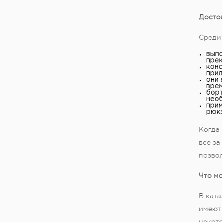
Досто
Среди
выпо
прек
конс
прил
они 
врем
борт
необ
прим
рюкз
Когда
все за
позво
Что м
В кат
имеют
некот