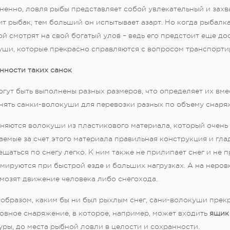
ненно, ловля рыбы представляет собой увлекательный и захв
т рыбак, тем больший он испытывает азарт. Но когда рыбалка
й смотрят на свой богатый улов – ведь его предстоит еще дос
уши, которые прекрасно справляются с вопросом транспорти
нности таких санок
гут быть выполнены разных размеров, что определяет их вме
нять санки-волокуши для перевозки разных по объему снаря
яются волокуши из пластикового материала, который очень 
емые за счет этого материала правильная конструкция и гла
щаться по снегу легко. К ним также не прилипает снег и не 
мируются при быстрой езде и больших нагрузках. А на неров
мозят движение человека либо снегохода.
образом, каким бы ни был рыхлым снег, сани-волокуши прекр
овное снаряжение, в которое, например, может входить
ящик
ры, до места рыбной ловли в целости и сохранности.