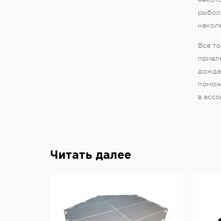
рыбол
наколе
Все то
привле
дожда
помож
в ассо
Читать далее