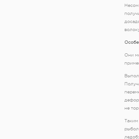
Несом
получи
досадо
волок
Особе
Они мо
приме
Выполн
Получа
переме
дефор
не тор
Таким 
рыбол
ледобу