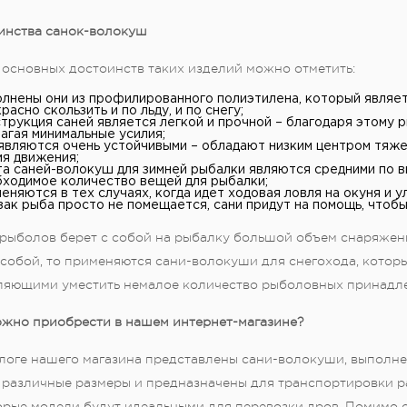
инства санок-волокуш
 основных достоинств таких изделий можно отметить:
лнены они из профилированного полиэтилена, который являе
расно скользить и по льду, и по снегу;
трукция саней является легкой и прочной – благодаря этому 
агая минимальные усилия;
являются очень устойчивыми – обладают низким центром тяже
я движения;
а саней-волокуш для зимней рыбалки являются средними по вы
ходимое количество вещей для рыбалки;
еняются в тех случаях, когда идет ходовая ловля на окуня и 
ак рыба просто не помещается, сани придут на помощь, чтобы
 рыболов берет с собой на рыбалку большой объем снаряжени
 собой, то применяются сани-волокуши для снегохода, кото
ляющими уместить немалое количество рыболовных принадл
ожно приобрести в нашем интернет-магазине?
алоге нашего магазина представлены сани-волокуши, выполне
 различные размеры и предназначены для транспортировки р
орые модели будут идеальными для перевозки дров. Помимо с