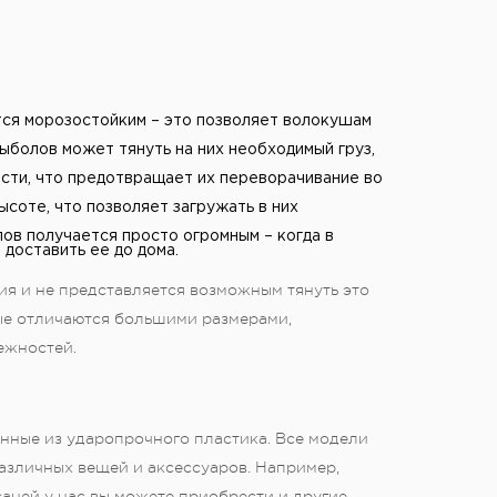
тся морозостойким – это позволяет волокушам
рыболов может тянуть на них необходимый груз,
сти, что предотвращает их переворачивание во
соте, что позволяет загружать в них
улов получается просто огромным – когда в
 доставить ее до дома.
я и не представляется возможным тянуть это
рые отличаются большими размерами,
ежностей.
нные из ударопрочного пластика. Все модели
азличных вещей и аксессуаров. Например,
аней у нас вы можете приобрести и другие