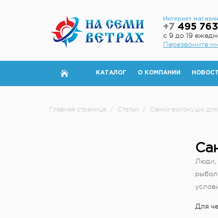
Интернет магази
+7
495 763
с 9 до 19 ежед
Перезвоните м
КАТАЛОГ
О КОМПАНИИ
НОВОС
Главная страница
/
Статьи
/
Санки-волокуши для
Са
Люди, 
рыбол
услов
Для ч