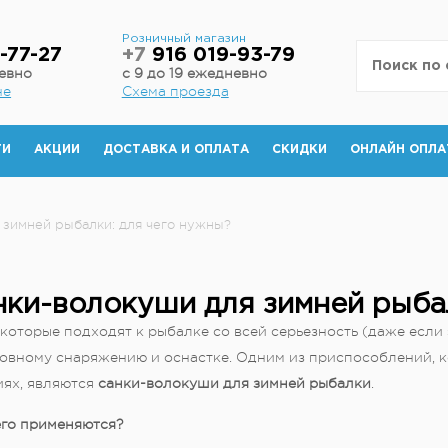
н
Розничный магазин
-77-27
+7
916 019-93-79
невно
с 9 до 19 ежедневно
не
Схема проезда
ТИ
АКЦИИ
ДОСТАВКА И ОПЛАТА
СКИДКИ
ОНЛАЙН ОПЛА
 зимней рыбалки: для чего нужны?
нки-волокуши для зимней рыбал
которые подходят к рыбалке со всей серьезность (даже если
овному снаряжению и оснастке. Одним из приспособлений, к
иях, являются
санки-волокуши для зимней рыбалки
.
его применяются?