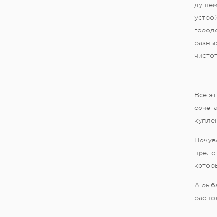
душем 
устрой
городс
разных
чистот
Все эт
сочета
купле
Почув
предс
которы
А рыб
распо