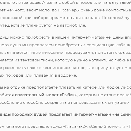
одного литра воды. А взять с собой в поход или на дачу тако
ет немного, весит мало, да и размеры очень даже компактны
теристикой при выборе предметов для походов. Походный ду
путешествие планируется на автомобиле.
 душ можно приобрести в нашем интернет-магазине. Цены вп
ного душа мы предлагаем приобретать и специальную кабинку
к занимается гигиеническими процедурами, при этом скрывш
яется из тентовой ткани, которую нужно натянуть на гибки
 размещать даже в кемпинговом лагере, где присутствует мн
ых походов или плавания в водоеме.
ы на отдыхе предполагаете плавать на катере или лодке, либ
обится
спасательный жилет «Рыбак»,
которым не стоит пренеб
особление способно сохранить в непредвиденных ситуациях 
виды походных душей предлагает интернет-магазин «на семи
м каталоге представлен душ «Niagara-2», «Camp Shower» и «Т