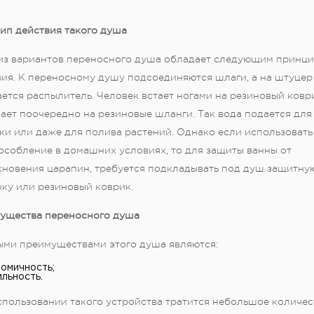
ип действия такого душа
из вариантов переносного душа обладает следующим принц
вия. К переносному душу подсоединяются шлаги, а на штуцер
ется распылитель. Человек встает ногами на резиновый ковр
ает поочередно на резиновые шланги. Так вода подается для
и или даже для полива растений. Однако если использовать
особление в домашних условиях, то для защиты ванны от
кновения царапин, требуется подкладывать под душ защитну
ку или резиновый коврик.
ущества переносного душа
ыми преимуществами этого душа являются:
омичность;
льность.
пользовании такого устройства тратится небольшое количест