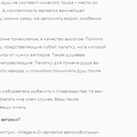
й душ не составит никакого труда – место он
е. А компактность является важнейшей
ш можно сразу же заполнять водой, особенно
олне приемлемые, а качество высокое. Помимо
, представляющие собой палатку, но в которой
ись от чужих взглядов. Такая душевая
е направляющие. Палатку для приема душа вы
ого народа, и спокойно принимать душ после
о собираетесь рыбачить с плавсредства, то вам
регать нив коем случае. Ведь такое
вашу жизнь.
 ветрах»?
оптун». «Niagara-2» является автомобильным