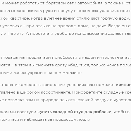
и может работать от бортовой сети автомобиля, а также и о
ства можно вымыть руки и посуду в походных условиях или н
кой квартире, когда в летнее время отключают горячую воду
 условиях – при отдыхе на природе, дома, на даче. Везде он 
у и гигиену. А простота и удобство использования делают т
и товары мы предлагаем приобрести в нашем интернет-магаз
ются – в этом вы сможете сразу убедиться, только начав по
нными аксессуарами в нашем магазине.
ствовать комфорт в природных условиях вам поможет
кемпин
тавлена в широком ассортименте. Приобретайте складные кре
е позволят вам на природе вдыхать свежий воздух и чувствов
акам мы советуем
купить складной стул для рыбалки
, чтобы в
ложиться и наблюдать за процессом ловли.