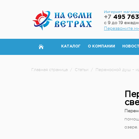
Интернет магази
+7
495 763
с 9 до 19 ежед
Перезвоните м
КАТАЛОГ
О КОМПАНИИ
НОВОС
Главная страница
/
Статьи
/
Переносной душ – ид
Пе
све
Перен
помощ
озере.