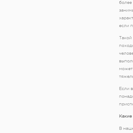
более 
занима
харак
если 
Такой
поход
челове
выполн
можете
тяжел
Если в
понад
присп
Какие 
В наше