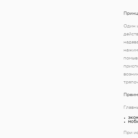
Принц
Один 
дейст
надева
нажим
помывк
присп
возни
тряпоч
Преим
Главн
экон
моби
При ис