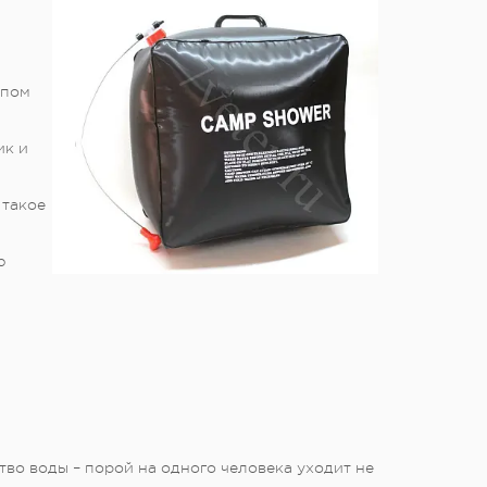
ипом
ик и
 такое
ю
во воды – порой на одного человека уходит не