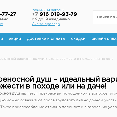
н
Розничный магазин
-77-27
+7
916 019-93-79
невно
с 9 до 19 ежедневно
не
Схема проезда
ТИ
АКЦИИ
ДОСТАВКА И ОПЛАТА
СКИДКИ
ОНЛАЙН ОПЛА
еальный вариант получить заряд свежести в походе или на даче!
реносной душ – идеальный вар
жести в походе или на даче!
осной душ
является прекрасным помощником в вопросе гигиен
ью можно освежиться после трудового дня на дачном участке
 Такое приспособление отлично подойдет и в городских усло