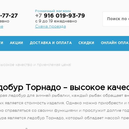
н
Розничный магазин
-77-27
+7
916 019-93-79
невно
с 9 до 19 ежедневно
не
Схема проезда
ТИ
АКЦИИ
ДОСТАВКА И ОПЛАТА
СКИДКИ
ОНЛАЙН ОПЛА
ысокое качество и приемлемая цена!
добур Торнадо – высокое качес
рая ледобур для зимней рыбалки, каждый рыбак обращает вн
ых является стоимость изделия. Однако можно приобрести и 
но справляться со своими функциями и прослужит долгие год
ура является ледобур Торнадо, который обладает массой пре