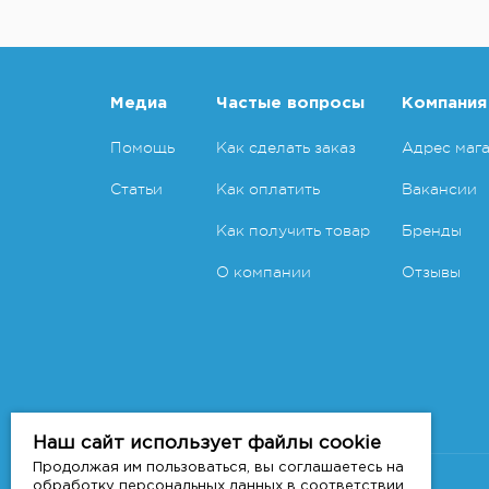
Медиа
Частые вопросы
Компания
Помощь
Как сделать заказ
Адрес маг
Статьи
Как оплатить
Вакансии
Как получить товар
Бренды
О компании
Отзывы
Наш сайт использует файлы cookie
Продолжая им пользоваться, вы соглашаетесь на
Copyright 2011-2026 © 7veter.ru
обработку персональных данных в соответствии