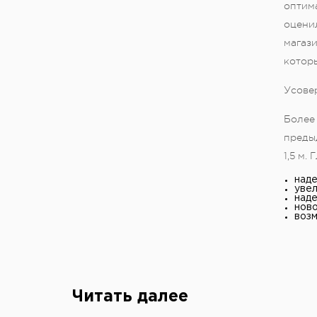
оптим
оценил
магази
которы
Усове
Более
преды
1,5 м.
над
увел
над
ново
возм
Читать далее