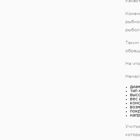
Качест
Конечн
рыбно
рыболо
Таким 
обраща
На чт
Немал
диам
тип 
высо
вес 
конс
возм
покр
напр
Учитыв
которы