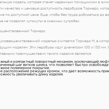
альную модель, которая станет надежным помощником в зимн
и качество и ценовую доступность ледобуров Торнадо, кото
не по доступной цене. Еще, чтобы без труда добираться до в
е не позволят «утонуть» в снежных сугробах.
ршенствованный Торнадо
 усовершенствованной моделью считается Торнадо М, в котор
дущим моделям. Эти ледобуры идут диаметром 100 и 130 мм. 
 Главными преимуществами такого изделия являются:
ежный и компактный поворотный механизм, исключающий люфт
иченный шаг витков шнека, что позволяет быстро освобождать
ежное полимерное покрытие;
е расположение режущих кромок, что дает возможность прик
ожность увеличивать длину изделия.