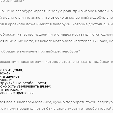
во или цена?
о, цена ледобура играет немалую роль при выборе модели, 
й ловли отлично знают, что высококачественный ледобур спо
в в арсенале даже имеются ледобуры, которые достались им 
образом, качество изделия и его надежность являются одни
я внимание на то, из какого материала изготовлены ножи, не 
о обращать внимание при выборе ледобура?
оважными параметрами, которые стоит учитывать, подбирая к
етр изделия;
ножей;
та шнеков;
изделия;
труктивные особенности;
ожность увеличивать длину;
ытие изделия;
авление вращения.
ая все вышеперечисленное, нужно подбирать такой ледобур,
е к нему предъявляет рыбак в зависимости от особенностей 