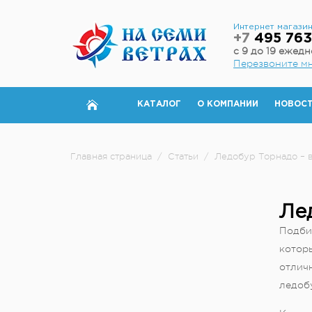
Интернет магази
+7
495 763
с 9 до 19 ежед
Перезвоните м
КАТАЛОГ
О КОМПАНИИ
НОВОС
Главная страница
/
Статьи
/
Ледобур Торнадо – в
Ле
Подби
котор
отлич
ледоб