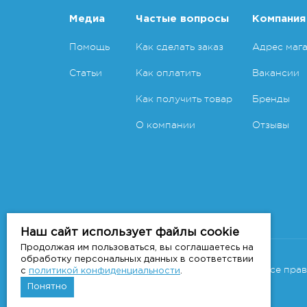
Медиа
Частые вопросы
Компания
Помощь
Как сделать заказ
Адрес маг
Статьи
Как оплатить
Вакансии
Как получить товар
Бренды
О компании
Отзывы
Наш сайт использует файлы cookie
Продолжая им пользоваться, вы соглашаетесь на
Copyright 2011-2026 © 7veter.ru
обработку персональных данных в соответствии
Интернет-магазин "На Семи Ветрах". Все пра
с
политикой конфиденциальности
.
Понятно