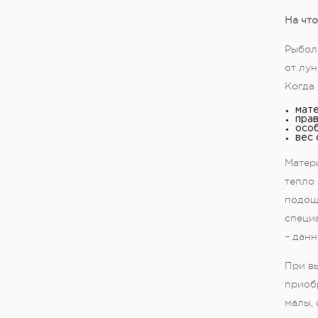
На чт
Рыбол
от лун
Когда
мате
прав
особ
вес 
Матери
тепло
подошв
специ
– данн
При вы
приобр
малы, 