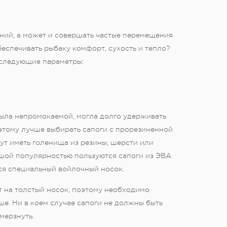
ний, а может и совершать частые перемещения
беспечивать рыбаку комфорт, сухость и тепло?
 следующие параметры:
была непромокаемой, могла долго удерживать
этому лучше выбирать сапоги с прорезиненной
гут иметь голенища из резины, шерсти или
ьшой популярностью пользуются сапоги из ЭВА
тся специальный войлочный носок.
ет на толстый носок, поэтому необходимо
ше. Ни в коем случае сапоги не должны быть
мерзнуть.