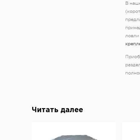
В наше
(корот
предла
прина
ловли 
крепл
Приоб
раздел
полно
Читать далее