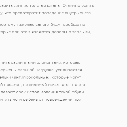
авить зимние толстые штаны. Отлично если в
, что предотвратит попадание внутрь снега.
 поэтому тяжелые сапоги будут вообще не
торые при этом являются довольно теплыми,
нить различными элементами, которые
вержены сильной нагрузке, усиливаются
льки (антипрокольные), которые могут
 предмет, не видимый из-за того, что его
длевают срок использования такой обуви.
щитить ноги рыбака от повреждений при