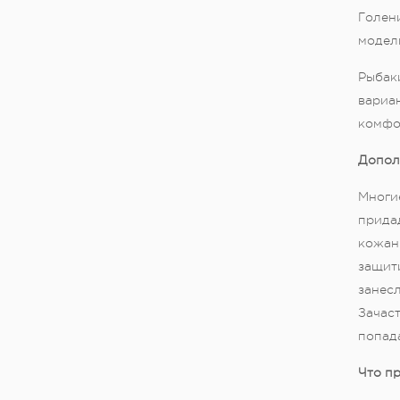
Голен
модели
Рыбаки
вариан
комфо
Допол
Многи
придад
кожан
защити
занесл
Зачаст
попад
Что пр