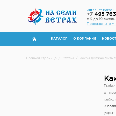
Интернет магази
+7
495 763
с 9 до 19 ежед
Перезвоните м
КАТАЛОГ
О КОМПАНИИ
НОВОС
Главная страница
/
Статьи
/
Какой должна быть т
Ка
Рыбалк
от про
рыболо
и
пала
укрыть