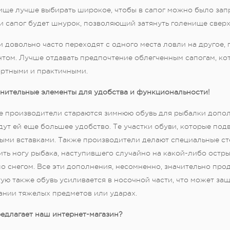
ище лучше выбирать широкое, чтобы в сапог можно было запр
 сапог будет шнурок, позволяющий затянуть голенище сверху
 довольно часто переходят с одного места ловли на другое,
том. Лучше отдавать предпочтение облегченным сапогам, ко
ртными и практичными.
нительные элементы для удобства и функциональности!
е производители стараются зимнюю обувь для рыбалки допол
ут ей еще большее удобство. Те участки обуви, которые под
ыми вставками. Также производители делают специальные сте
ть ногу рыбака, наступившего случайно на какой-либо острый
о снегом. Все эти дополнения, несомненно, значительно про
ую также обувь усиливается в носочной части, что может за
ании тяжелых предметов или ударах.
едлагает наш интернет-магазин?