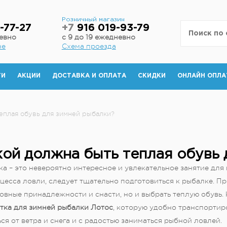
н
Розничный магазин
-77-27
+7
916 019-93-79
невно
с 9 до 19 ежедневно
не
Схема проезда
ТИ
АКЦИИ
ДОСТАВКА И ОПЛАТА
СКИДКИ
ОНЛАЙН ОПЛА
еплая обувь для зимней рыбалки?
кой должна быть теплая обувь 
а – это невероятно интересное и увлекательное занятие для
цесса ловли, следует тщательно подготовиться к рыбалке. Пр
вные принадлежности и снасти, но и выбрать теплую обувь. 
тка для зимней рыбалки Лотос
, которую удобно транспортиро
ся от ветра и снега и с радостью заниматься рыбной ловлей.