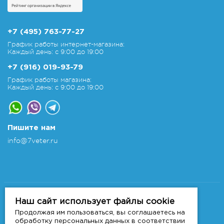
+7 (495) 763-77-27
График работы интернет-магазина:
Каждый день: с 9:00 до 19:00
+7 (916) 019-93-79
График работы магазина:
Каждый день: с 9:00 до 19:00
Пишите нам
info@7veter.ru
Copyright 2011-2026 © 7veter.ru
Интернет-магазин "На Семи Ветрах". Все права
Наш сайт использует файлы cookie
защищены.
Продолжая им пользоваться, вы соглашаетесь на
Информация не является публичной офертой, которая
обработку персональных данных в соответствии