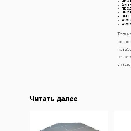
имет
быть
пред
имет
выпо
обла
обла
Только
позвол
позаб
нашем 
спасал
Читать далее