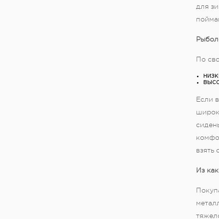
для зи
пойма
Рыбол
По сво
низк
высо
Если в
широк
сидень
комфор
взять 
Из ка
Покупа
металл
тяжело