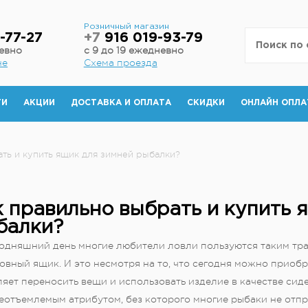
н
Розничный магазин
-77-27
+7
916 019-93-79
невно
с 9 до 19 ежедневно
не
Схема проезда
ТИ
АКЦИИ
ДОСТАВКА И ОПЛАТА
СКИДКИ
ОНЛАЙН ОПЛА
ть и купить ящик для зимней рыбалки?
 правильно выбрать и купить 
балки?
годняшний день многие любители ловли пользуются таким тр
вный ящик. И это несмотря на то, что сегодня можно приобр
ляет переносить вещи и использовать изделие в качестве си
еотъемлемым атрибутом, без которого многие рыбаки не отп