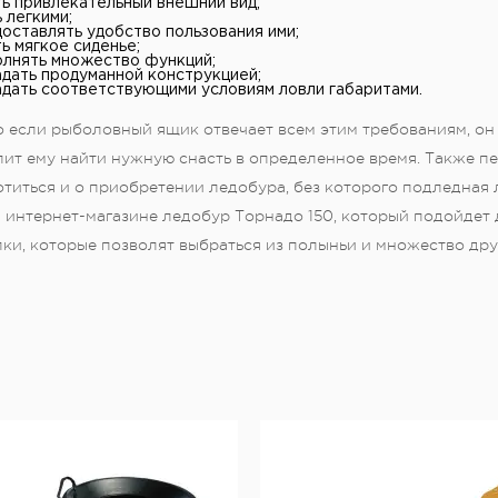
ь привлекательный внешний вид;
 легкими;
оставлять удобство пользования ими;
ь мягкое сиденье;
лнять множество функций;
дать продуманной конструкцией;
дать соответствующими условиям ловли габаритами.
 если рыболовный ящик отвечает всем этим требованиям, он
ит ему найти нужную снасть в определенное время. Также п
отиться и о приобретении ледобура, без которого подледная
интернет-магазине ледобур Торнадо 150, который подойдет 
ки, которые позволят выбраться из полыньи и множество др