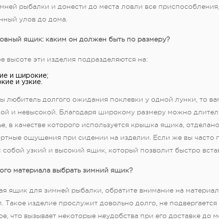
мней рыбалки и донести до места ловли все приспособления, 
нный улов до дома.
овный ящик: каким он должен быть по размеру?
е высоте эти изделия подразделяются на:
ие и широкие;
кие и узкие.
ы любитель долгого ожидания поклевки у одной лунки, то ва
ой и невысокой. Благодаря широкому размеру можно длитель
е, в качестве которого используется крышка ящика, отделан
тные ощущения при сидении на изделии. Если же вы часто п
с собой узкий и высокий ящик, который позволит быстро встав
кого материала выбрать зимний ящик?
я ящик для зимней рыбалки, обратите внимание на материал,
. Такое изделие прослужит довольно долго, не подвергается
е, что вызывает некоторые неудобства при его доставке до м