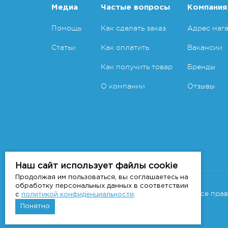
Медиа
Частые вопросы
Компания
Помощь
Как сделать заказ
Адрес маг
Статьи
Как оплатить
Вакансии
Как получить товар
Бренды
О компании
Отзывы
Наш сайт использует файлы cookie
Продолжая им пользоваться, вы соглашаетесь на
Copyright 2011-2026 © 7veter.ru
обработку персональных данных в соответствии
Интернет-магазин "На Семи Ветрах". Все пра
с
политикой конфиденциальности
.
Понятно