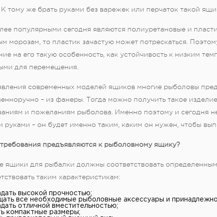
 К тому же брать руками без варежек или перчаток такой ящи
лее популярными сегодня являются полиуретановые и пласти
м морозам, то пластик зачастую может потрескаться. Поэтом
ие на его такую особенность, как устойчивость к низким тем
ыми для перемещения.
явления современных моделей ящиков многие рыболовы пред
енноручно – из фанеры. Тогда можно получить такое изделие
ваниям и пожеланиям рыболова. Именно поэтому и сегодня н
 руками – он будет именно таким, каким он нужен, чтобы вып
 требования предъявляются к рыболовному ящику?
е ящики для рыбалки должны соответствовать определенным 
тствовать таким характеристикам:
дать высокой прочностью;
ать все необходимые рыболовные аксессуары и принадлежно
дать отличной вместительностью;
ь компактные размеры;