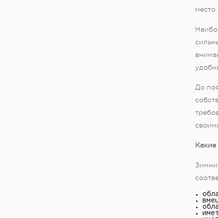
место.
Наибо
сильны
вниман
удобн
До по
собств
требо
своими
Какие
Зимни
соотве
обла
вмещ
обла
имет