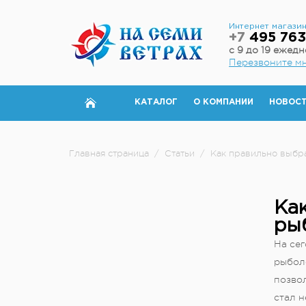
Интернет магази
+7
495 763
с 9 до 19 ежед
Перезвоните м
КАТАЛОГ
О КОМПАНИИ
НОВОС
Главная страница
/
Статьи
/
Как правильно выбра
Как
ры
На се
рыболо
позво
стал н