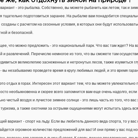
е же, как отдохнуть зимой на природе ?
вариант - это рыбалка. Собственно, вы можете рыбачить как летом, так и зимо
я тщательно подготовиться заранее. На рыбалке вам понадобится специально
 созданы с расчетом на сезонные условия, в которых они будут использоват
ной и безопасной.
ее, что можно предложить - это национальный парк. Что вас там ждет? На 
ий и развлечений. Перечислю немногое из того, что вы сможете там осуществи
 удивиться великолепию заснеженных и нетронутых лесов, также изумиться гл
 - вы незабываемо проведете время в кругу любимых людей, и это время гара
 это отдых в горах. Интересен этот вариант тем, что вы можете увлекательно 
росто необыкновенна и скорее всего запомнится вам еще очень надолго, если 
но чистый воздух и лучистое зимнее солнце - это лишь часть из того, что вас
 туризма, а также охотники за острыми ощущениями могут испытать здесь вс
ий вариант - спорт на льду. Если вы любитель данного вида спорта, то у вас
найдется огромное количество предложений для вас! И они прямо у вас под но