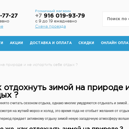
н
Розничный магазин
-77-27
+7
916 019-93-79
невно
с 9 до 19 ежедневно
не
Схема проезда
ТИ
АКЦИИ
ДОСТАВКА И ОПЛАТА
СКИДКИ
ОНЛАЙН ОПЛА
 на природе и не испортить себе отдых ?
 отдохнуть зимой на природе и
ых ?
инято считать сезоном отдыха, однако многие умудряются отдыхать и зимой.
смотря на жуткий мороз и холод, это время года не отобьет желания от отды
период придает активному отдыху зимой некую загадочную атмосферу волшебст