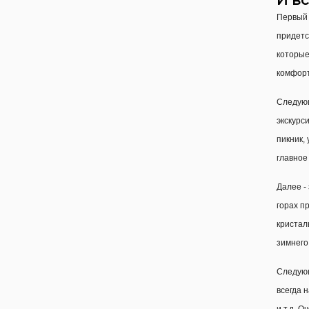
И вс
Первый 
придетс
которые
комфорт
Следующ
экскурс
пикник,
главное
Далее -
горах п
кристаль
зимнего
Следующ
всегда 