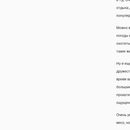
и т.д. 
отдыха 
популяр
Можно в
погоды 
охотить
такие жи
Ну и ещ
дружест
время в
большие
прокати
ощущени
Очень у
мясо, н