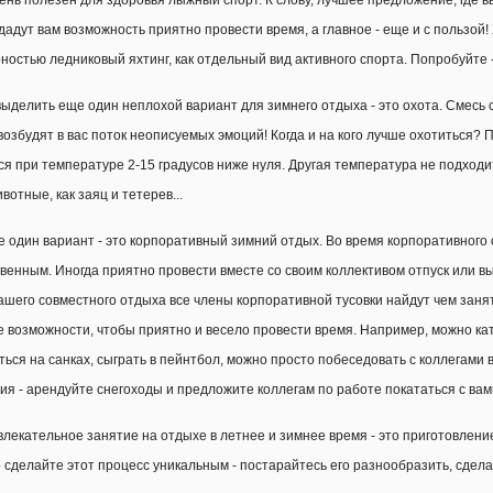
Очень полезен для здоровья лыжный спорт. К слову, лучшее предложение, где в
дадут вам возможность приятно провести время, а главное - еще и с пользой!
ностью ледниковый яхтинг, как отдельный вид активного спорта. Попробуйте - 
ыделить еще один неплохой вариант для зимнего отдыха - это охота. Смесь 
возбудят в вас поток неописуемых эмоций! Когда и на кого лучше охотиться?
ся при температуре 2-15 градусов ниже нуля. Другая температура не подход
вотные, как заяц и тетерев...
е один вариант - это корпоративный зимний отдых. Во время корпоративного
венным. Иногда приятно провести вместе со своим коллективом отпуск или вы
ашего совместного отдыха все члены корпоративной тусовки найдут чем заня
 возможности, чтобы приятно и весело провести время. Например, можно кат
ться на санках, сыграть в пейнтбол, можно просто побеседовать с коллегами
я - арендуйте снегоходы и предложите коллегам по работе покататься с вам
влекательное занятие на отдыхе в летнее и зимнее время - это приготовлен
о сделайте этот процесс уникальным - постарайтесь его разнообразить, сделайт