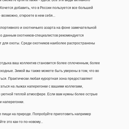
ы сможете купить лыжи - здесь. Все эти виды активного
 Хочется добавить, что в России пользуется все большей
возможно, откроете в нем себя...
спортивного и охотничьего азарта на фоне замечательной
 По данным охотников-специалистов рекомендуется
ит для охоты. Среди охотников наиболее распространены
 отдыха ваш коллектив становится более сплоченным, более
ходные. Зимой вы также можете быть уверены в том, что во
ться. Практически любая курортная зона предоставляет
аться на лыжах наперегонки с вашими коллегами,
 в уютной теплой атмосфере. Если вам нужны более острые
и наперегонки.
ие пищи на природе. Попробуйте приготовить например
е это как-то по-новому...