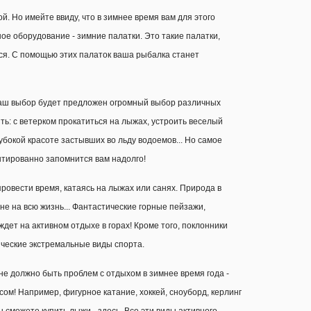
й. Но имейте ввиду, что в зимнее время вам для этого
е оборудование - зимние палатки. Это такие палатки,
ься. С помощью этих палаток ваша рыбалка станет
ваш выбор будет предложен огромный выбор различных
ть: с ветерком прокатиться на лыжах, устроить веселый
убокой красоте застывших во льду водоемов... Но самое
нтированно запомнится вам надолго!
провести время, катаясь на лыжах или санях. Природа в
не на всю жизнь... Фантастические горные пейзажи,
 ждет на активном отдыхе в горах! Кроме того, поклонники
яческие экстремальные виды спорта.
 не должно быть проблем с отдыхом в зимнее время года -
сом! Например, фигурное катание, хоккей, сноуборд, керлинг