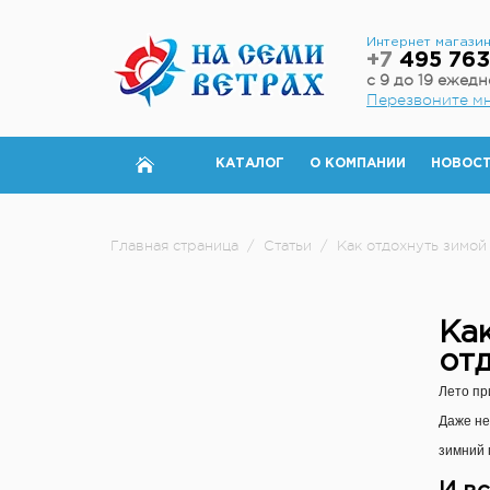
Интернет магази
+7
495 763
с 9 до 19 ежед
Перезвоните м
КАТАЛОГ
О КОМПАНИИ
НОВОС
Главная страница
/
Статьи
/
Как отдохнуть зимой
Как
отд
Лето пр
Даже не
зимний 