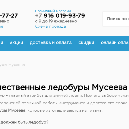
н
Розничный магазин
-77-27
+7
916 019-93-79
невно
с 9 до 19 ежедневно
не
Схема проезда
ТИ
АКЦИИ
ДОСТАВКА И ОПЛАТА
СКИДКИ
ОНЛАЙН ОПЛА
уры Мусеева
чественные ледобуры Мусеева
р – главный атрибут для зимней ловли. При его выборе нужн
гарантией отличной работы инструмента и долгого его срок
уры Мусеева
, которые изготавливаются из титана.
 должен быть ледобур?