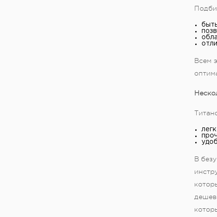
Подбир
быть
позв
обла
отли
Всем 
оптим
Нескол
Титан
легк
проч
удоб
В без
инстру
котор
дешево
которы