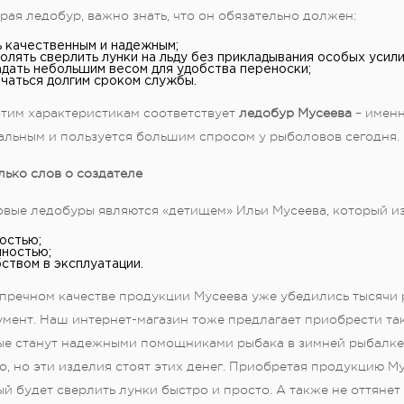
ая ледобур, важно знать, что он обязательно должен:
 качественным и надежным;
олять сверлить лунки на льду без прикладывания особых усили
дать небольшим весом для удобства переноски;
чаться долгим сроком службы.
этим характеристикам соответствует
ледобур Мусеева
– именн
альным и пользуется большим спросом у рыболовов сегодня.
ько слов о создателе
овые ледобуры являются «детищем» Ильи Мусеева, который из
остью;
ностью;
ством в эксплуатации.
упречном качестве продукции Мусеева уже убедились тысячи 
мент. Наш интернет-магазин тоже предлагает приобрести так
ые станут надежными помощниками рыбака в зимней рыбалке. 
, но эти изделия стоят этих денег. Приобретая продукцию Му
й будет сверлить лунки быстро и просто. А также не оттянет 