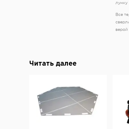
лунку 
Все т
сверли
верой 
Читать далее