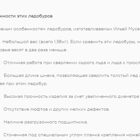
нности этих ледобуров
овным особенностям ледобуров, изготавливаемых Ильей Мусее
ольшой вес (всего 1,56кг). Если сравнить эти ледобуры, н
рвые весят в два раза меньше.
личная работа при сверлении сырого льда и льда с просл
льшая длина шнека, позволяющая сверлить толстый лед и 
ая при этом ледобур.
сокая прочность изделия за счет увеличенного диаметра 
сутствие люфтов и других мелких дефектов.
личие разгрузочного подшипника.
оченная под специальным углом планка крепления ножей, 