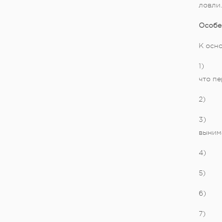
ловли.
Особе
К осн
1) Неб
что пе
2) От
3) Бо
выним
4) Вы
5) От
6) На
7) Ст