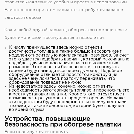
отопительная техника удобна и проста в использовании.
Единственное при этом варианте потребуется заранее
заготовить дрова
Как и любой другой вариант, обогрев при помощи печки
будет иметь свои преимущества и недостатки.
К числу преимуществ здесь можно отнести
доступность топлива, а также большой ассортимент
моделей относительно комплектации, размеров. За счет
этого удается подобрать вариант, который максимально
подойдет для использования в палатке конкретных
размеров. Что касается безопасности, то продукты
горения будут выводиться через дымоход. Подобное
оборудование отличается простотой конструкции
здесь не чему ломаться, поэтому переживать, что
оборудование подведет не нужно.
Из недостатков здесь, конечно, можно отметить
необходимость заготавливать топливо и переносить его
к месту установки палатки. Кроме этого, отсутствует
возможность регулировать процесс горения. Но даже
эти недостатки будут перекрываться преимуществами
техники, а также комфортом, который будет получен
во время отдыха.
Устройства, повышающие
безопасность при обогреве палатки
Если планируется выполнять